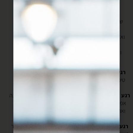
ואופים.
עכשיו מה כיף?
שאפשר את כל ההכנות המוקדמות (הסופר, הקערה,
הביצה וכו) לעשות כבר לפני הצום ולשמור במקרר.
ואז, בצאת הצום, רגע לפני שהבעל חוזר מבית הכנסת,
לחמם את התנור
ואחרי הקפה הראשון, אפשר לפתוח את הארוחה עם
בואיקוס חמים חמים שרק יצאו מהתנור.
רגע חשוב
: בגלל אבקת האפיה שבתוך הבצק הוא עשוי
טיפה להשחיר במקרר,
קרן
מוסרת: אל דאגה, זה בסדר
גמור
רגע חשוב 2:
אפשר לשחק עם הגבינות- את הגבינה הלבנה
אפשר להחליף בגבינה רכה אחרת, את הפטה בבולגרית,
ואת הקשקבל בפרמז’ן ואפילו, לא עלינו, בגבינה צהובה
מגורדת.
רגע חשוב 3
: אם לא בא לכם לקרר, לרדד ולקרוץ- אפשר