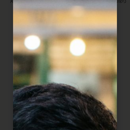
פשוט לגלגל כדורים קטנים מהבצק בידיים רטובות. זה יוצא
פחות יפה אבל לא פחות טעים.
בואיקוס מושלמים של קדוש:
:
מצרכים (לכ-20 יחידות)
350 גרם קמח תופח
1 גבינה לבנה (250 גרם)
100 גרם חמאה
200 גרם קשקבל מגורד
100 גרם פטה
1 ביצה
1 חלמון
לציפוי:
1 ביצה
שומשום
אופן ההכנה: