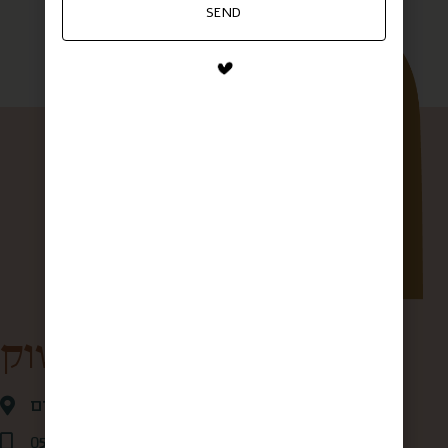
SEND
קופסא מהשוק
אגריפס 28 ,ירושלים
0507875684