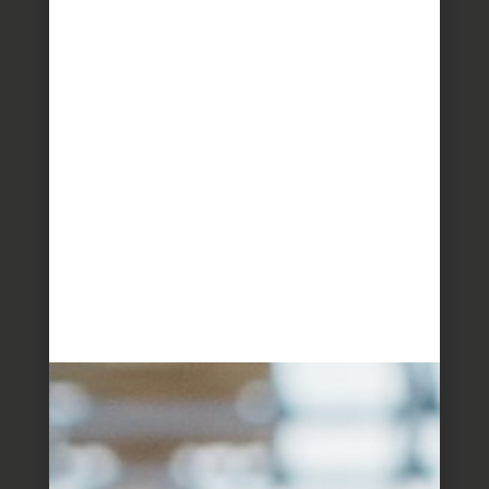
ואין צורך לעשות עניין-
שולחים את הבעל לסופר עם רשימה:
קמח תופח
ביצים
גבינה לבנה
קשקבל
פטה
חמאה
שומשום
זה רוב העבודה.
כי ברגע שהבעל הגיע הביתה
שופכים את כל המצרכים לתוך קערה
מערבבים לבצק אחיד
מרדדים
מקררים
מורחים בביצה ושומשום