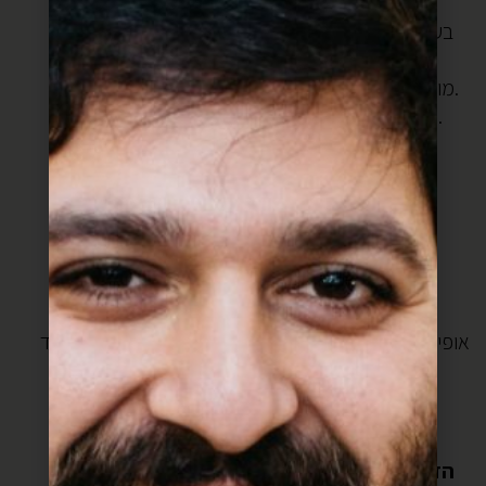
שמים את הקמח בקערה.
בעזרת פומפיה מגרדים את החמאה פנימה ומערבבים
לתערובת פירורית.
מוסיפים את כל שאר המרכיבים ומערבבים לבצק אחיד.
עוטפים את הבצק בניילון נצמד ומקררים לשעתיים.
מוציאים מהמקרר
מרדדים בין שני ניירות אפיה לעובי של 2.5-3 ס”מ
מכניסים למקפיא ל10 דקות
מוציאים מהמקפיא
בעזרת קורצן קורצים עיגולים בקוטר הרצוי
מסדרים על מגש
מורחים בביצה ומפזרים שומשום.
אופים בתנור שחומם מראש ל180 מעלות כחצי שעה או עד
השחמה יפה וטובה.
אוכלים רותח.
צום קל אהובים,
הזדמנות, יום אחד בשנה, לחשוב על דברים שלא