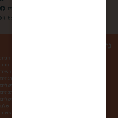
קופסא מהשוק
box_from_jerusalem
ניווט באתר
עמוד הבית
חנות
קופסת הפתעה חודשית
לחברות ולארגונים
סיורי אוכל בירושלים
מתכונים
מה אוכלים בירושלים?
הסיפור שלנו
הצהרת נגישות