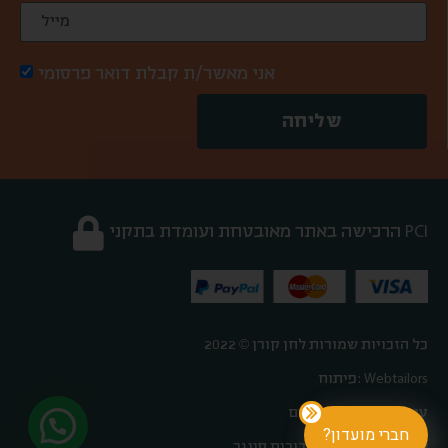
אני מאשר/ת קבלת דואר פרסומי
שליחה
הרכישה באתר מאובטחת ועומדת בתקני PCI
כל הזכויות שמורות לחן קורן © 2022
פיתוח: Webtailors
עיצוב: אורטל פלדהיים
חברי מועדון?
אפיון וקופירייטינג: דורית סינגר