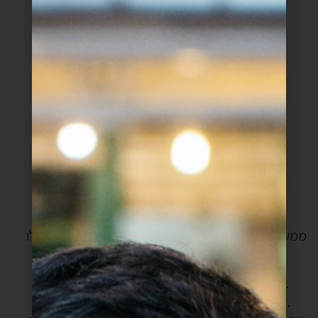
לטיגון:
שמן
למילוי:
1 מיכל שמנת מתוקה להקצפה
2 כפות ריבת חלב
לציפוי:
200 גרם שוקולד מריר
קוקוס קלוי או לבן
אופן ההכנה:
לשים את כל חומרי הבצק לבצק רך.
ממשיכים ללוש כחמש דק, עוטפים בניילון נצמד ונותנים לו
לנוח בטמפרטורת החדר כשעה.
מרדדים את הבצק דק דק, עד שהוא כמעט שקוף.
קורצים עיגולים קטנטנים (אני קרצתי בקוטר 3 סמ).