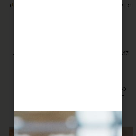
ונכון שלא שבוע בלי חצילים מטוגנים (בהאריסה,
מתכון פה!
)
אבל איכשהו, לטיגונים של חנוכה יש ריח אחר
חזק יותר
שלא עוזב את הבית
ונדבק לבגדים של שקוד
ושל הבייביסיטר
ולא מרפה גם כשאני כבר רוצה לסגור את המטבח וללכת
לישון.
אבל אתם יודעים מה?
כל זה שווה את זה
כשבצד השני של הריח מחכות סופגניות, או ספינג’, או
הכדורונים המתוקים האלו שמפוצצים קרם רך וטעים.
קניתם כבר שמן?