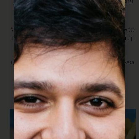
מחממים שמן לטיגון עמוק (כ5 סמ) ומטגנים את העיגולים
משני הצדדים עד להשחמה. הם מתנפחים מהמם!
מצננים.
מקציפים יחד ריבת חלב עם שמנת מתוקה לקרם יציב אבל
רך. בכל כדור עושים חור עם קיסם ומזלפים פנימה (בעזרת
שקית זילוף וצנתר דק דק) את הקרם.
טובלים חצי כדור בשוקולד מומס ואז מיד בקוקוס.
(אפשר להחליף את הסוכר בכל טופינג שרוצים: קוקוס קלוי,
שבבי קפה, פייטה פויטין, חצי תות וכו)
מחכה לתמונות של כדורונים יפים שיצאו לכם!
חג שמנים שמח!