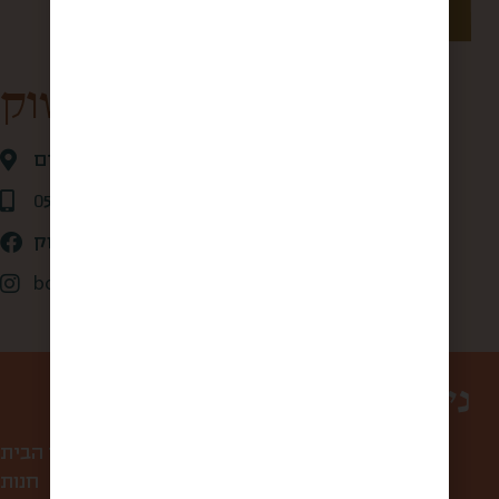
קופסא מהשוק
אגריפס 28 ,ירושלים
0507875684
קופסא מהשוק
box_from_jerusalem
ניווט באתר
עמוד הבית
חנות