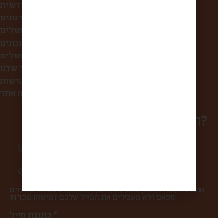
קופסת הפתעה חודשית
לחברות ולארגונים
סיורי אוכל בירושלים
מתכונים
מה אוכלים בירושלים?
הסיפור שלנו
הצהרת נגישות
תקנון אתר
רוצים להפוך למשפחה?
סיפורים מרגשים וחווית מהשוק פעם בשבוע
אליכם למייל.
מעדכנים אתכם ראשונים בהטבות ומבצעים.
אתם במקום הראשון בשבילנו, ולכן אנחנו אף פעם לא שולחים
ספאם ולא מעבירים את המייל שלכם למישהו מבחוץ.
כתובת מייל *