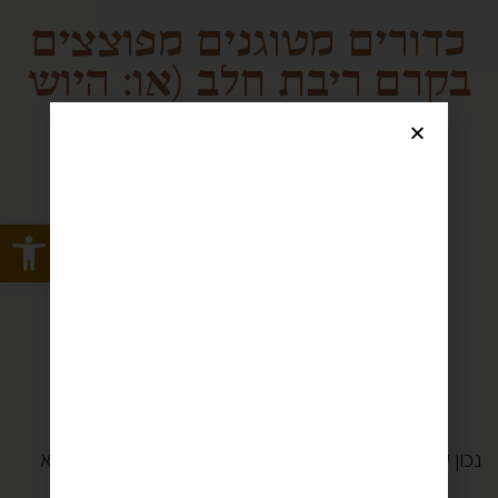
כדורים מטוגנים מפוצצים
בקרם ריבת חלב (או: היוש
חנוכה)
קטגוריות מתכון:
חגים
,
חנוכה
,
Open toolbar
מתכונים לילדים
,
מתכונים
לעצלנים
,
מתכונים מתוקים
,
מתכונים של חורף
,
נשנושים
,
עוגיות
,
פורים
,
פטיפורים
זהו, כבר אין לאן לברוח.
נכון שאני מטגנת בממוצע כל יום 10 בריקים (לקבוצות, לא
לי, תרגעו)