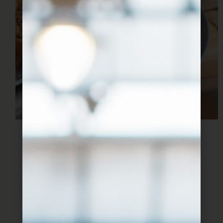
מצרכים:
לבצק:
1.5 כוס קמח
1 ביצה L
1 כף סוכר
1/4 כוס מים