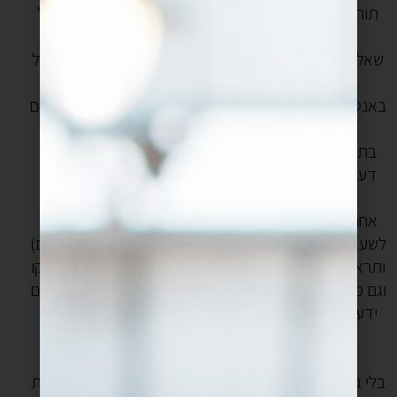
תורכיה (הוא מתקן אותי “לא הכי ותיקה, הכי ותיקה בין כל
אלה שעוד קיימות”), אתם תצחקו.
שאלתי אותו איזו גבינה הם שמים בכנאפה, והוא אמר “בכל
אזור משתמשים בגבינה המקומית שלהם, לדוגמא
באנטקיה הם מכניסים לכנאפה גבינה אנטקית, באורפה הם
ישימו גבינה אורפלית וכן הלאה…”
בתכלס, זה גם מה שרפרם אמר לי, אבל זה לא הניח את
דעתי כשהייתי נחושה בדרכי לתרגם את הקינוח המופלא
הזה לגבינות שיש לנו פה בארץ.
אחרי מורט ורפרם עברתי למהמט, שהוא שף באיסטנבול
(לשעבר במסעדה החשובה צ’יה ואם זה לא אומר לכם כלום
לכו תדליקו chef’s table ותראו את הפרק על צ’יה ואז את
כל הפרקים האחרים), וגם מלמד בישול באוניברסיטה, יש לו
ידע עצום במטבח המקומי, אז שאלתי אותו, והוא אמר לי
“חן, מוצרלה!”
מה מוצרלה? רק מוצרלה? “כן”.
בלי גבינות עיזים בכלל? ריקוטה? משהו? הוא אמר “לגבינות