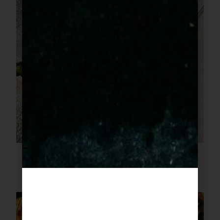
פילה דג עם שעועית ירוקה
ועגבניות צהובות