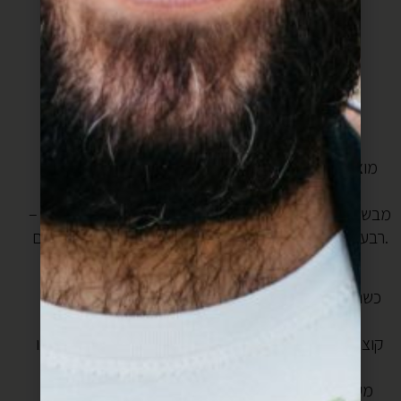
רבע לימון עם קליפתו
פיסטוקים קצוצים לקישוט
אופן הכנת הכנאפה:
הכנות מוקדמות:
– מוציאים חמאה מהמקרר, נותנים לה לשבת עד שהיא
מגיעה לטמפרטורת החדר.
– מבשלים סירופ סוכר: בסיר קטן מניחים כוס מים, כוס סוכר
רבע לימון. מבשלים עד שהסירופ מסמיך כמו שמן. מצננים.
בונים את הכנאפה:
כשהסירופ עוד מעט חמים מערבבים 150 גרם חמאה עם
רבע כוס סירופ, עד למרקם אחיד.
קוצצים את הקדאיף לחתיכות קטנות בעזרת סכין חדה או
מספריים נקיות.
מערבבים את הקדאיף היטב עם החמאה שערבבנו עם