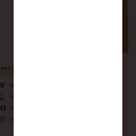
קופסא מהשוק
אגריפס 28 ,ירושלים
0507875684
קופסא מהשוק
box_from_jerusalem