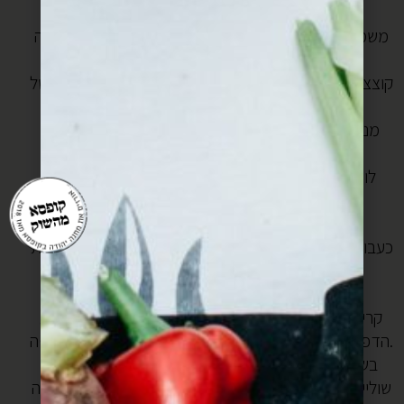
הסירופ, עד שכל הקדאיף מצופה בחמאה.
משמנים את מחבת עם מעט חמאה ומניחים שכבה אחידה
של קדאיף בתחתית.
קוצצים את כדורי המוצרלה ומערבבים אותם עם 2 כפות של
ריקוטה עיזים או כף של פרומז’.
מניחים שכבה מתערובת הגבינות מעל שכבת הקדאיף,
ומכסים את הגבינות בשכבה נוספת של קדאיף.
לוחצים את הכנאפה עם צלחת קטנה כדי להדק אותה
היטב.
מכניסים את המחבת למקפיא לחצי שעה.
כעבור חצי שעה מדליקים את הגז על אש קטנה ומניחים את
המחבת.
נותנים לשערות הקדאיף בתחתית להשחים ולקבל
קריספיות- זה אמור לקחת כ4-5 דקות, תוכלי להרים את
הדפנות מדי פעם עם סכין ולבדוק אם הקדאיף השחים יפה.
בשלב הזה הופכים את הכנאפה על מגש או צלחת ללא
שוליים ומחזירים למחבת, הפעם כשהצד שהיה למעלה יהיה