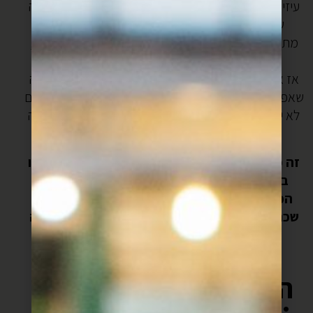
עיזים יש ריח של עיזים, ואנחנו לא אוהבים את זה בכנאפה
שלנו, מעדיפים גבינות טריות כמו מוצרלה, ואם את
מתעקשת את יכולה להוסיף מעט מאד גבינת עיזים רכה,
אבל רק אם את מתעקשת ורק מעט מאד”.
אז אני לא יודעת אם המוצרלה שיש לנו פה זהה למוצרלה
שאפשר למצוא באיסטנבול (כנראה שלא), אבל ניסיתי, וגם
לא יכולתי להתאפק והוספתי קצת ריקוטה עיזים והתוצאה
לפניכם.
זה מתכון ששווה לגזור ולשמור לכל הכנאפה שתכינו
בחיים, יש פה כמה סודות חשובים שמחברים בין
הכנאפה של טורקיה לכנאפה של סוריה לזאת של
שכם. אלו באמת טיפים גדולים שיעזרו לכם בעבודה
עם קדאיף בכלל.
לפני שניגשים להכנת
הכנאפה, יש כמה דברים
שחשוב להקפיד עליהם: