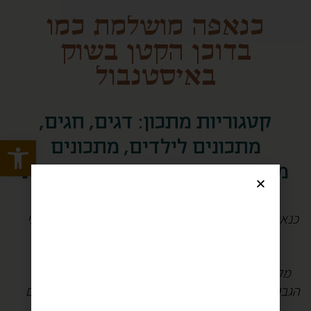
כנאפה מושלמת כמו
בדוכן הקטן בשוק
באיסטנבול
קטגוריות מתכון:
דגים
,
חגים
,
Open toolbar
מתכונים לילדים
,
מתכונים
מתוקים
,
עוגות
,
קינוחים
,
שבועות
כנאפה הוא קינוח אייקוני במטבח הסורי – שמי – פלסטיני
ומופיע גם בגרסאות
דומות בעיקר במטבח התורכי והבלקני.
מקור הכנאפה לא ברור, אך יש עדויות לקינוח המחבת
הגבינתי בסיפורי אלף לילה ולילה ובספרי מתכונים תורכים
מהמאה ה15.