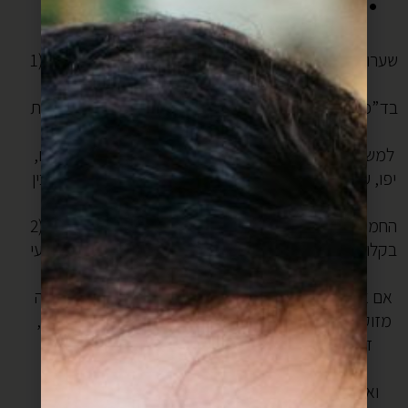
1) שערות הקדאיף צריכות להיות טריות וגמישות, ולא יבשות
ושבירות.
בד”כ במקומות שמכינים כנאפה טובה יש אופציה גם לקנות
שערות קדאיף טריות.
למשל תוכלו למצוא בשווקים בערים העתיקות של ירושלים,
יפו, עכו וכו. גם במחנה יהודה יש, מול באשר יש מקום שמכין
כנאפה עם קדאיף טרי ואפשר לרכוש ממנו.
2) החמאה- עדיף לה שתהיה מזוקקת. אפשר לעשות את זה
בקלות בבית, הסבר תוכלו למצאו
כאן
(רק השמיטו את זרעי
החילבה).
אם אתם עצלנים (כמוני) לשמחתכם התחילו למכור חמאה
מזוקקת (הידועה בשמה סאמנה / גהי) כשרה בסופר שוק,
זה סופר קטן שנמצא בלב שוק מחנה יהודה בשדרה
הראשית.
ואם אתם ממש ממש עצלנים, אפשר להכין עם חמאה