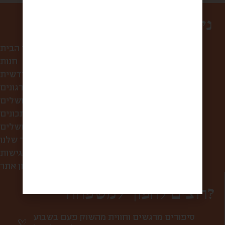
ניווט באתר
עמוד הבית
חנות
קופסת הפתעה חודשית
לחברות ולארגונים
סיורי אוכל בירושלים
מתכונים
מה אוכלים בירושלים?
הסיפור שלנו
הצהרת נגישות
תקנון אתר
רוצים להפוך למשפחה?
סיפורים מרגשים וחווית מהשוק פעם בשבוע