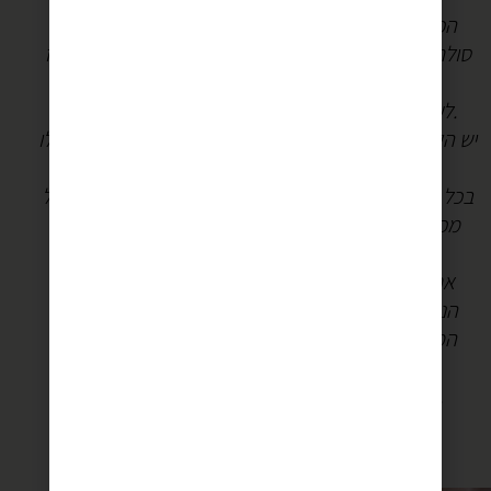
הכנאפה בנוי משכבות של חוטי בצק דקיקים (ולעתים
סולת) אפויים במחבת על אש, עם חמאה וגבינה עם אחוז
שומן גבוה.
לעתים קרובות מוסיפים לכנאפה אגוזים או פיסטוקים.
יש הקוראים לחוטי הבצק כנאפה כמו שקוראים לקינוח כולו
ובתורכיה קוראים להם קדאיף.
בכל הגרסאות נהוג להשתמש בגבינה מקומית, בדרך כלל
מכבשים או עזים עם אדפטציות לחיך המערבי (גבינות
בקר).
אחת מהגרסאות המפורסמות לכנאפה היא הכנאפה
הנבלוסית, זו של שכם. שם מתמשים בגבינה מקומית
המכונה נבלוסית, ומוסיפים צבע מאכל כתום המשווה
לכנאפה צבע כתום עז.
(אך כנאפה ללא צבע מאכל נחשבת לטובה יותר).
***