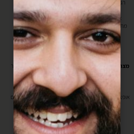
רגילה, לא מזוקקת, אבל דעו שהיא נוטה מעט להישרף
ולהשפיע על הטעם כולו.
3) את הכנאפה אוכלים כשהיא חמה. אחרת הגבינה
מתקררת ומתקשה ומאבדת מהאלסטיות שלה, וזה טוב,
אבל פחות.
יאלה, נראה לי שאתם כבר מוכנים
(ואל תשכחו לשלוח לי תמונות)
מצרכים
(ל-2כנאפה בקוטר 16-18 או כנאפה אחת בקוטר
22-24 ס”מ)
250 גרם שיערות קדאיף טריות
2 כדורי מוצרלה (200-250 גרם)
אופציונלי: 2 כפות ריקוטה עיזים (אם לא מצאתם אפשר גם
פרומז’)
150 גרם חמאה מזוקקת (או רגילה)
1 כוס סוכר
1 כוס מים