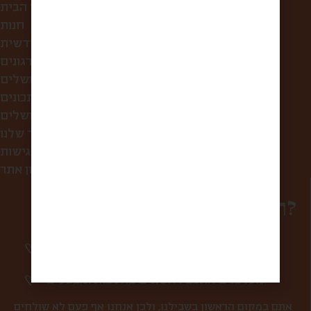
עמוד הבית
חנות
קופסת הפתעה חודשית
לחברות ולארגונים
סיורי אוכל בירושלים
מתכונים
מה אוכלים בירושלים?
הסיפור שלנו
הצהרת נגישות
תקנון אתר
רוצים להפוך למשפחה?
סיפורים מרגשים וחווית מהשוק פעם בשבוע
אליכם למייל.
מעדכנים אתכם ראשונים בהטבות ומבצעים.
אתם במקום הראשון בשבילנו, ולכן אנחנו אף פעם לא שולחים