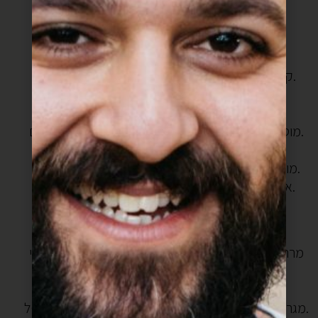
מיץ מ2 לימונים
אופן ההכנה:
בסיר מרק מחממים שמן זית, בערך רבע כוס.
קוצצים את הבצל ומטגנים ללא מכסה כעשרים דקות.
פורסים את השום ומוסיפים לבצל,
כעבור 3 דקות מוסיפים את העדשים.
מוסיפים מלח כמו שאוהבים וחצי כפית כורכום, מערבבים.
מוסיפים מים, בערך 1.5 ליטר.
מוסיפים את הכוסברה הקצוצה והסלרי ומבשלים כשעה.
אם יש צורך מוסיפים מים, העדשים סופגות מלא מים.
מכינים את הכופתאות:
בקערה שמים את הבורגול.
מרתיחים מים ושופכים על הבורגול מים רותחים עד לכיסוי
ועוד 1.5 ס”מ.
מניחים בצד 10 דקות.
מגרדים בצל ומוסיפים לבורגול יחד עם הקמח, מלח ופלפל.