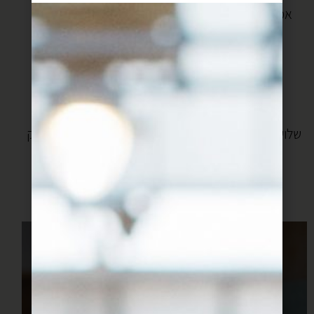
אמנם מתכון מאולתר, אבל עם בסיס חזק מספיק, כך
שיכולתי לנסות לבד, וגם להצליח.
ולכם יצא טוב,
כי הרווחתם עכשיו בעצם 3 מתכונים.
אחד- את המרק המופלא של רותם ליברזון
שניים- את המרק הכיפי והקל שלי
שלושה- מתכון לכופתאות בורגול שאפשר לזרוק לכל מרק
שתבחרו.
מוכנים למרק של חייכם?