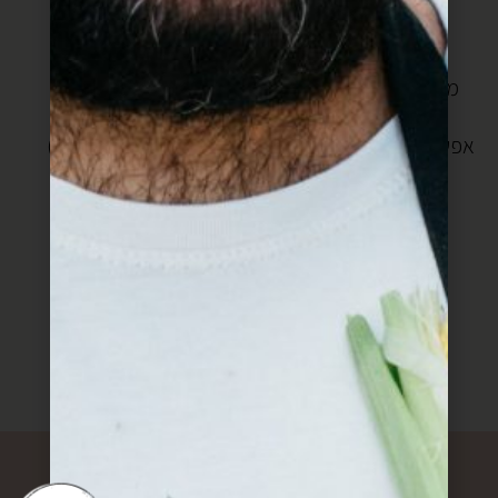
מערבבים היטב ומניחים במקרר ל10 דקות.
מכדררים כדורים בגודל של משמש קטן.
מסדרים את כל הכדורים במגש, ומכניסים יחד לסיר,
כשהמרק רותח.
(אפשר לשמור חלק מהכדורים בבמגש עטוף טוב במקרר
ובכל פעם לפני ההגשה לבשל אותם).
מבשלים כעשר דקות.
סוחטים לימון ומבשלים 2 דקות נוספות.
מתאהבים.