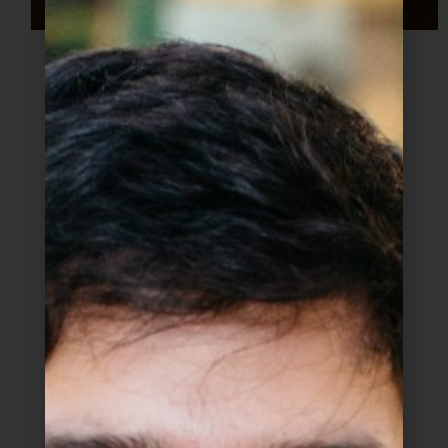
מצרכים:
1 בצל לבן
4 שיני שום
1 כוס עדשים כתומות
1 כוס כוסברה קצוצה
3 גבעולי סלרי עם העלים
מלח, כורכום
שמן זית
לכופתאות:
1 כוס בורגול דק
1 בצל לבן
3 כפות קמח
מלח, פלפל