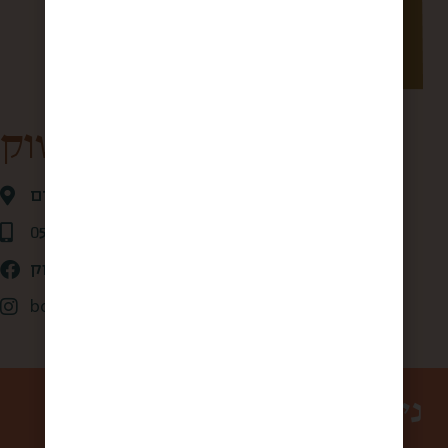
קופסא מהשוק
אגריפס 28 ,ירושלים
0507875684
קופסא מהשוק
box_from_jerusalem
ניווט באתר