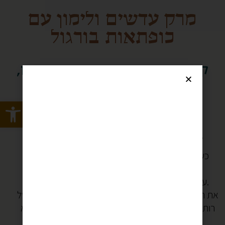
מרק עדשים ולימון עם
כופתאות בורגול
קטגוריות מתכון:
ארוחת צהריים
,
מתכונים של חורף
,
צמחוני
Open toolbar
זה היה בסערה האחרונה,
חזרתי הביתה עם הילדים והיה ברור שמכינים מרק.
כששואלים אותי מה המרק האהוב עלי, אני יודעת שזה
.
המרק
הזה
עשיר, וחמוץ וטעים עם כופתאום חומוס רכות ונעימות.
את המתכון שלו מצאתי ערב חשוך אחד, בבלוג המהמם של
רותם ליברזון- בשלנית מטורפת שפעם הערצתי והיום היא
חברה.