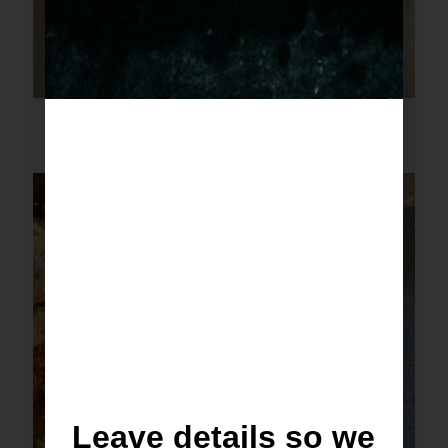
פסטה שקשוקה
Leave details so we