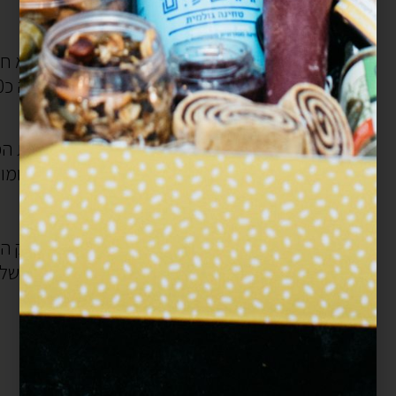
כשהוא חם מוסיפים שמן זית ואת הבצל הפרוס וגם מלח.
פורסים את הפרגיות לרצועות עבות (או דקות, מה שאוהבים).
מגבירים את האש ומוסיפים את הפרגיות לסיר, וגם פלפל שחור גרוס.
בשלב זה אפשר להוסיף את יתרת התבלינים והירק הקצוץ אם החלטתם שאתם רוצים להכניס אותם.
מוסיפים כוס מים ומבשלים ללא מכסה עד שהנוזלים מתאדים ועוד קצת.