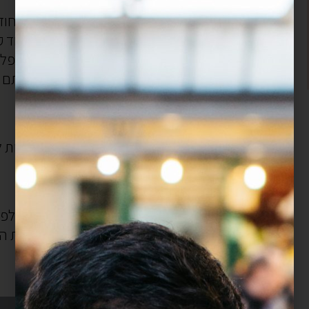
הוא הועלה לראשונה לפני 3 חודשים ואחרי חודש אחד בלבד “נעלם” מהאתר בזמן השיפוצים
(שעוד קורים אגב, ממש בקרוב תראו את היופי החדש)
רק אחרי שהמתכון נפל הבנתי כמה הוא היה משמעותי במטבח שלכם-
פתאום הוצפתי בבקשות והודעות על כך שאתם לא מוצאים את המתכון והפרגית כבר הופשרה!
(בין אריזות לאיסטנבול, למקלחת, לארוחת צהריים לשקוד)
אני לא זוכרת את מה שקרה באותו יום שישי לפני שכל הדברים הפשוטים נכנסו לתוך סיר אחד,
אבל מה שחשוב זה שיש לכם את המתכון הזה שוב, ואפשר לחזור להפשיר פרגיות.