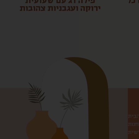
 כל
פילה דג עם שעועית
ירוקה ועגבניות צהובות
הבית
חנות
שית