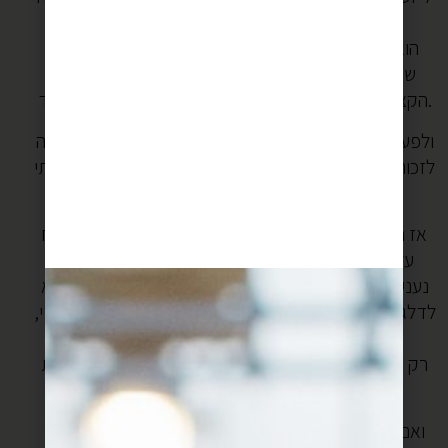
והוא היה מכין קציצות.
הוא לימד אותי הרבה מהסודות הטמונים בתבשיל הזה.
שכנים היו מגיעים מכל הבניין כדי לטעום שוב ושוב את
הקציצות של אלון ברוטב עגבניות, עם אורז כזה אחד אחד.
ולפעמים אני חולמת בלילות על תבשילים ואז בבוקר מקווה
לזכור. כמו התבשיל הזה- ראיתי קציצות מלאות ירק, וראיתי
תפוחי אדמה שלמים.
אז חתכתי בצל גס, והשחמתי אותו טוב עם בסוטאז פתוח
על אש גבוה, הוספתי את תפוחי האדמה וכל כמה דק
נענעתי את הסיר כדי שיתגלגלו וישחימו מכל הצדדים. לא
לדלג על השלב הזה, ולא לפחד אם הבצלים משחימים מדי,
זה נותן טעמים עמוקים וטובים.
רק כשהייתי מרוצה מהצבע של תפוחי האדמה כיסיתי את
הסיר והתחלתי להכין את הקציצות.
ואם תשימו את זה על הפלטה לכמה שעות טובות זה יצא