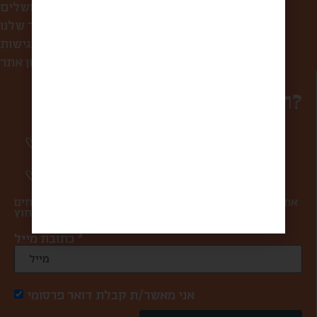
מה אוכלים בירושלים?
הסיפור שלנו
הצהרת נגישות
תקנון אתר
רוצים להפוך למשפחה?
סיפורים מרגשים וחווית מהשוק פעם בשבוע
אליכם למייל.
מעדכנים אתכם ראשונים בהטבות ומבצעים.
אתם במקום הראשון בשבילנו, ולכן אנחנו אף פעם לא שולחים
ספאם ולא מעבירים את המייל שלכם למישהו מבחוץ.
כתובת מייל *
אני מאשר/ת קבלת דואר פרסומי