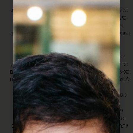
חותכים את הבצלים לפלחים גסים וזורקים לסיר.
מקלפים את תפוחי האדמה ועושים להם מקום בין הבצלים.
משחימים את הירקות היטב בסיר פתוח על אש גבוה. מדי
פעם יש לנענע את הסיר כדי שתפוחי האדמה יתגלגלו
וישחימו מכל הצדדים. היו סבלניים, אל תעברו שלב עד שהם
משחימים יפה.
מכינים את הקציצות-
קוצצים את הירק ומערבבים עם הבשר, המלח, הפלפל,
הכורכום, הכמון, הבהרט והסודה לשתיה. לשים היטב היטב,
ממש מפרקים את הבשר. מוסיפים מעט שמן זית וממשיכים
ללוש עד שהוא ממש נהיה דביקי. מגלגלים כדורים ומסדרים
על מגש.
מסדרים את הקציצות בין הירקות בסיר ומוסיפים חצי כוס
מים.
מביאים לרתיחה ומנמיכים את האש. סוגרים את הסיר
ומבשלים עוד כשעה- שעתיים על אש נמוכה (אם תבשלו
יותר זה יעמיק את הטעמים אבל אני יודעת שאתם אוהבים