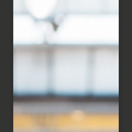
חבלז.
מצרכים:
4-5 תפו”א שלמים, בינוניים
2 בצלים לבנים גדולים
700 גרם בשר טחון
חופן פטרוזיליה
חופן כוסברה
מלח
פלפל שחור
כפית בהרט
כפית כורכום
חצי כפית כמון
חצי כפית סודה לשתיה
שמן זית
אופן ההכנה:
מלהיטים סוטאז’ על אש גבוה ומכסים בשמן זית.