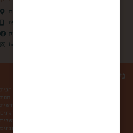
אגריפס 28 ,ירושלים
0507875684
קופסא מהשוק
box_from_jerusalem
ניווט באתר
עמוד הבית
חנות
קופסת הפתעה חודשית
לחברות ולארגונים
סיורי אוכל בירושלים
מתכונים