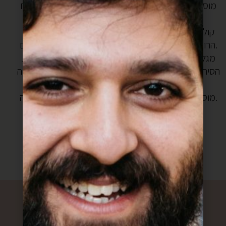
מוסיפים כוס מים ומבשלים על אש נמוכה. מתבלים במלח
ופלפל.
קולפים את תפוחי אדמה וחותכים לאורך, מבשלים בתוך
הרוטב בסיר סגור עד לריכוך, במידת הצורך מוסיפים מים.
מגלגלים קציצות מהדגים ומבשלים ברוטב, מנענעים את
הסיר מצד לצד בעדינות כך שכל קציצה תמצא את מקומה
ברוטב.
מוסיפים חצי כוס מים ומבשלים כחצי שעה ברתיחה עדינה.