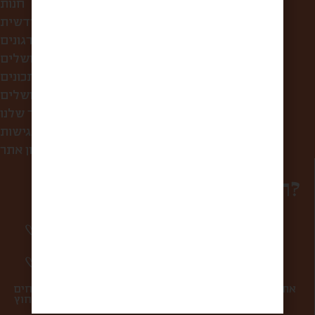
חנות
קופסת הפתעה חודשית
לחברות ולארגונים
סיורי אוכל בירושלים
מתכונים
מה אוכלים בירושלים?
הסיפור שלנו
הצהרת נגישות
תקנון אתר
רוצים להפוך למשפחה?
סיפורים מרגשים וחווית מהשוק פעם בשבוע
אליכם למייל.
מעדכנים אתכם ראשונים בהטבות ומבצעים.
אתם במקום הראשון בשבילנו, ולכן אנחנו אף פעם לא שולחים
ספאם ולא מעבירים את המייל שלכם למישהו מבחוץ.