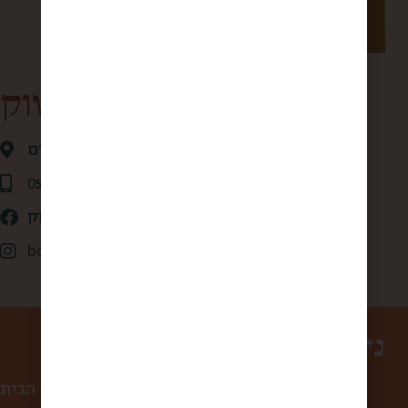
קופסא מהשוק
אגריפס 28 ,ירושלים
0507875684
קופסא מהשוק
box_from_jerusalem
ניווט באתר
עמוד הבית