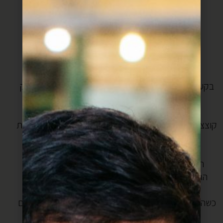
20 עגבניות שרי (כל צבע וכל סוג שיש)
2 עגבניות רגילות
2 תפוחי אדמה
מלח, פלפל
אופן ההכנה:
בקערה מערבבים היטב היטב את הדגים, התבלינים, הירק
ושמן הזית. מערבבים היטב אבל, לא להתעצל.
מניחים בצד ובינתיים מכינים את הוטב:
קוצצים את הבצל ומטגנים בסיר רחב עם שמן זית (בנדיבות
שמן זית).
כשמשחים, מזיזים את הבצל הצידה.
חוצים את העגבניות שרי לחצי לאורך, ואת העגבניות
הגדולות לרבעים לאורך ומניחים עם הצד הפתוח כלפי
השמן.
כשהעגבניות מתחילות להחרך ולהתרכך מערבבים ומועכים
אותן מעט עם כף עץ.