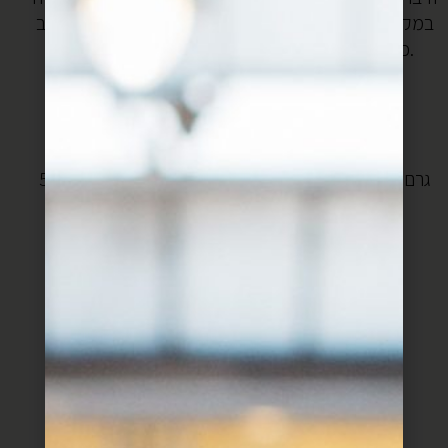
במקפיא פילטים של דג אחר- אתם יכולים להכין את הרוטב
כמו שהוא ופשוט לבשל בו פילטים או סטייקים של דג.
זהו, מוכנים?
מצרכים:
500 גרם דג קצוץ (אני אוהבת לעבוד עם מוסר ים, ואפשר
לערבב גם דניס, לוקוס, מה שאוהבים)
מלח, פלפל
גרידה מחצי ליים (או לימון)
חופן כוסברה קצוצה
חופן פטרוזיליה קצוצה
מעט נענע קצוצה
רבע כוס שמן זית
לרוטב:
1 בצל