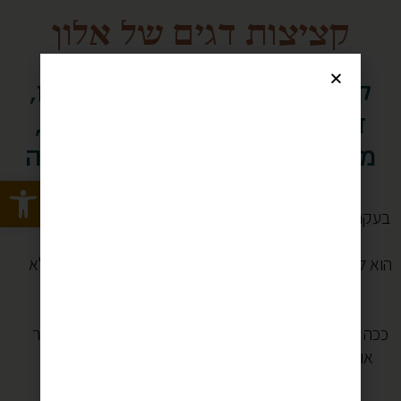
קציצות דגים של אלון
קטגוריות מתכון:
ארוחת צהריים
,
דגים
,
חגים
,
מתכונים ללא גלוטן
,
מתכונים לשבת
,
פסח
,
ראש השנה
Open toolbar
בעקרון, אלון לא אוהב דגים טחונים.. חוץ מבשר טחון הוא לא
אוהב שום דבר טחון.
הוא לא מבין למה צריך לטחון משהו שעובד מצויין כשהוא לא
טחון?
יש יותר טעים ומהיר מנתחים של עוף? למה לטחון?
ככה גם עם דגים- הכי כיף בעולם זה לצלות דג שלם, בתנור
או על המנגל, ואז לקלף ממנו את העור ולשלוף נתחים
גדולים עסיסיים.