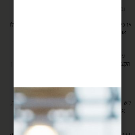
אני מבינה את זה,
ובכל זאת, אני חולה על קציצות דגים (וגם על קציצות
).
פרגית- מתכון מהמם תמצאו
פה
אז כל פעם שאני מזמינה דגים אני מכניסה לרשימה גם קילו
או שניים של תערובת דגים קצוצים ומקווה שאלון יסכים
להכין לי קציצות.
אגב, כלל חשוב מאד-
עדיף תמיד לקצוץ את הדגים ולא לטחון. זה שומר על
הקציצות עסיסיות וגם נותן חוויה שהיא איפשהו באמצע, בין
הנתחים לטחון. כמו נתחים קטנים מחוברים יחד.
ועוד כלל חשוב-
לא משנה אם טחנתם או קצצתם,
לושו טוב. זה לא בשר, אז לא צריך לפרק לעיסה את הצורה,
אבל חשוב ללוש טוב כדי לרכך את הדג ולחבר את כל
הטעמים יחד.
ודבר אחרון- אם לא בא לכם קציצות, או אם יש לכם במקרה