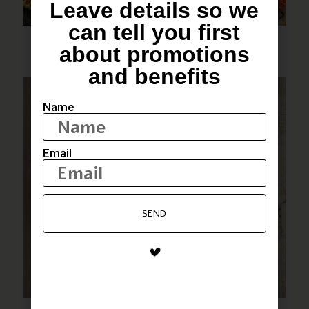
Leave details so we
can tell you first
לברק בתנור עם כל הירקות
about promotions
and benefits
Name
Email
SEND
פסטה שקשוקה