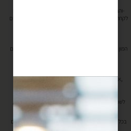
סלט”
והבוקר חשבתי לעצמי אולי זה דווקא משהו ללמוד ממנו-
לקחת רגע, להסתכל לדברים בעיניים, לכסא שאנחנו יושבים
עליו, לשמיכה המפנקת.
הרי מה זה החיים האלה?
אוסף של רגעים שנערמים זה על גבי זה.
המון המון רגעים קטנים וגדולים (בעיקר קטנים) שמצטברים
לכדי יום, ואז לילה, ואז עוד יום,
ובסוף זה נגמר.
לא שאני רוצה לדכא אתכם חלילה,
אבל אולי זאת הזדמנות בשבילנו לשים לב לעולם הזה,
לאנשים שמהלכים בשבילים שלנו,
לחומרי גלם במקרר שלנו,
לשמחות, לעצב, לאפשרות לחיות משהו שלא עובר לידנו,
אלא בפנים.
בכל אופן, מתכון למחבת שיש בה כל טוב בטוח תעשה לכם
קצת יופי בלב.