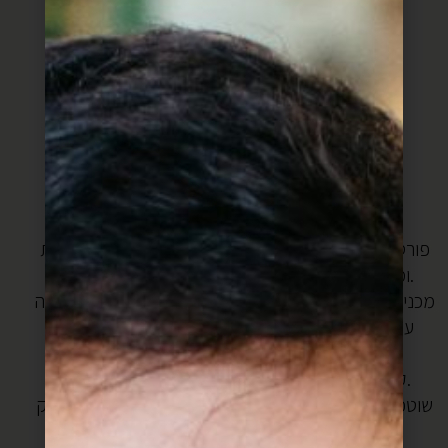
שמן זית
מלח
פלפל
אופציונאלי:
גבינת פטה
מעט עלי נענע
אופן ההכנה:
מחממים תנור ל250 מעלות, גריל.
פורסים את תפוחי האדמה דק דק, מערבבים עם שמן זית
ומעט מלח גס ומשטחים בתבנית (רצוי על נייר אפיה).
מכניסים לתנור, באמצע, בערך 20-30 דקות, עד להשחמה
עדינה (תפוחי האדמה צריכים להיות מוכנים לאכילה)
מחממים שמן זית במחבת.
קוצצים את הבצל ומטגנים על אש נמוכה, סיר פתוח.
שוטפים את עלי המנגולד וקוצצים (אפשר להיפטר מהחלק
הלבן ואפשר להכניסו פנימה, מה שתרצו)