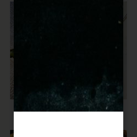
פילה דג עם שעועית ירוקה
ועגבניות צהובות