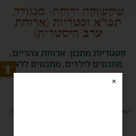
שקשוקה ירוקה- מנגולד,
תפו”א ופטריות (ארוחת
ערב היסטרית)
קטגוריות מתכון:
ארוחת צהריים
,
Open toolbar
מתכונים לילדים
,
מתכונים ללא
גלוטן
,
צמחוני
השבוע שקודקוד שלי התחיל לדבר לאוכל.
ערב אחד אכלנו שקשוקה וסלט-
הוא קיבל את הצלחת שלו הסתכל עליה ואמר “שלום ביצה”
ואז הזיז טיפה את המבט ואמר “שלום סלט”
והתחיל לאכול בתאבון.