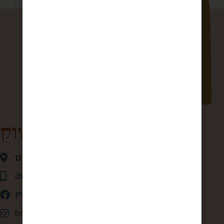
קופסא מהשוק
אגריפס 28 ,ירושלים
0507875684
קופסא מהשוק
box_from_jerusalem