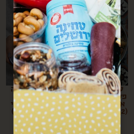
עוף ואורז עם
קציצות פירה
פטריות ותפוחי
וירק (או:
אדמה שרופים
הכפיתות הכי
(2 דקות עבודה)
מהירות שלי)