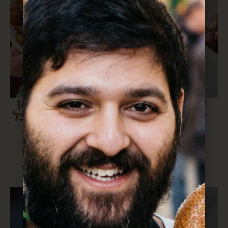
סלט “כל מה
פרגית בסילאן
שנשאר לכם
וסומק (עם בצל
מהמנגל של
מטוגן ופירה
אתמול”
חלומי)