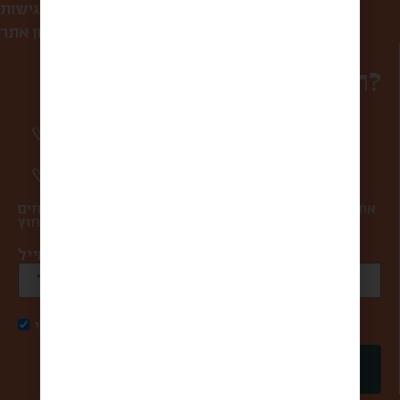
הצהרת נגישות
תקנון אתר
רוצים להפוך למשפחה?
סיפורים מרגשים וחווית מהשוק פעם בשבוע
אליכם למייל.
מעדכנים אתכם ראשונים בהטבות ומבצעים.
אתם במקום הראשון בשבילנו, ולכן אנחנו אף פעם לא שולחים
ספאם ולא מעבירים את המייל שלכם למישהו מבחוץ.
כתובת מייל *
אני מאשר/ת קבלת דואר פרסומי
שליחה