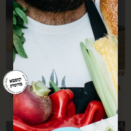
טראפלס תמרים
שטרודל
וטחינה עם
פטריות, עם
בננות וקשיו-
פירה וירוקים
אמאלה!
(ומחשבות על
החיים)