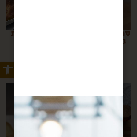
סמבוסק מדהים
לחם שמן זית
במילוי ירקות
בצל מטוגן
מוקפצים
וטימין
Open toolbar