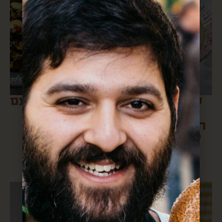
סלט חצילים
סלט חצילים עם
שרופים עם
רימון, מנגו
רימונים ונענע
ונענע
לראש השנה