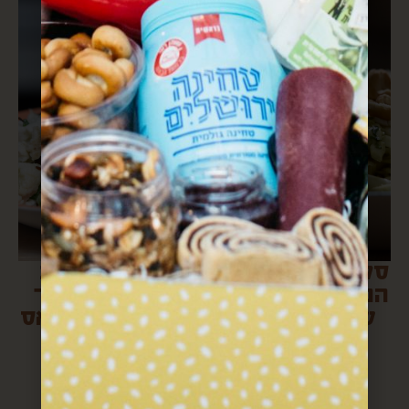
סלט כרוב שככל
סלט כרובית
הנראה תכינו כל
ופקאן מסוכר
שבת מעכשיו
של רותי אטיאס