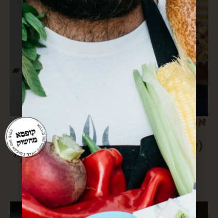
אורז עם בורגול
תפוחי אדמה
ובצל מטוגן
קריספיים
(קראתם נכון-
כוסברה, שום
גם אורז, גם
וליים (א מ א ל’
בורגול)
ה)