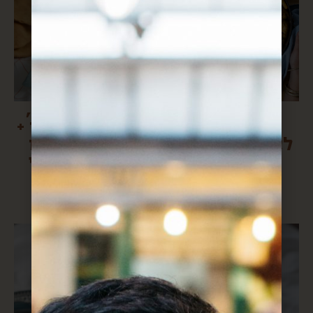
3 מתכונים
סלט אבוקדו,
פגזיים
סלרי ורימונים +
לארוחות סביב
מתכון ללחם
יום כיפור
גלאט מטורף