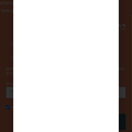
הצהרת נגישות
תקנון אתר
רוצים להפוך למשפחה?
סיפורים מרגשים וחווית מהשוק פעם בשבוע
אליכם למייל.
מעדכנים אתכם ראשונים בהטבות ומבצעים.
אתם במקום הראשון בשבילנו, ולכן אנחנו אף פעם לא שולחים
ספאם ולא מעבירים את המייל שלכם למישהו מבחוץ.
כתובת מייל *
אני מאשר/ת קבלת דואר פרסומי
שליחה