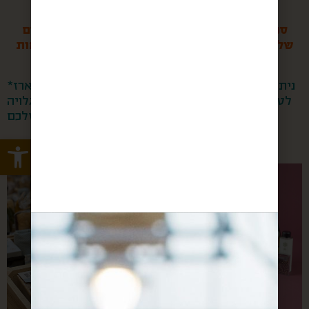
את כל ההבדל!
ספרו לנו את החלום שאתם חולמים עבור העובדים
שלכם- אנחנו כאן בשביל להוציא אותו לפועל ברמות
הכי גבוהות שיש!
*ניתן למתג כל קופסא במגוון דרכים | ניתן להפוך כל מארז
לטבעוני/לל״ג/כשרות מהודרת | לכל מארז מצורפת גלויה
מעוצבת עם הברכה המרגשת שלכם
Open toolbar