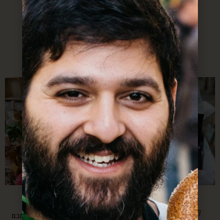
סל מחנה יהודה
סל לשבת
משלוחים לכל הארץ
משלוחים לכל הארץ
החל מ-
החל מ-
$
150
$
150
מתנות
מתנות לחג
לעובדים/ספקים
לכל חג שתעלו על דעתכם(: