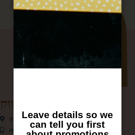
קופסא מהשוק
Leave details so we
אגריפס 28 ,ירושלים
can tell you first
0507875684
about promotions