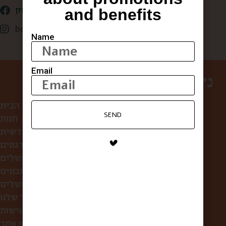
and benefits
קופסא מהשוק
box_from_jerusalem
Name
Email
ניווט באתר
עמוד הבית
SEND
חנות
קופסת הפתעה חודשית
לחברות ולארגונים
סיורי אוכל בירושלים
מתכונים
מה אוכלים בירושלים?
הסיפור שלנו
הצהרת נגישות
תקנון אתר