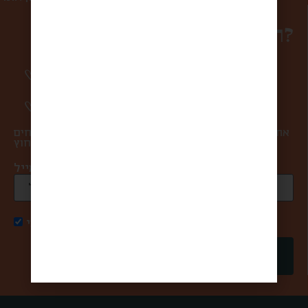
רוצים להפוך למשפחה?
סיפורים מרגשים וחווית מהשוק פעם בשבוע
אליכם למייל.
מעדכנים אתכם ראשונים בהטבות ומבצעים.
אתם במקום הראשון בשבילנו, ולכן אנחנו אף פעם לא שולחים
ספאם ולא מעבירים את המייל שלכם למישהו מבחוץ.
כתובת מייל *
אני מאשר/ת קבלת דואר פרסומי
שליחה