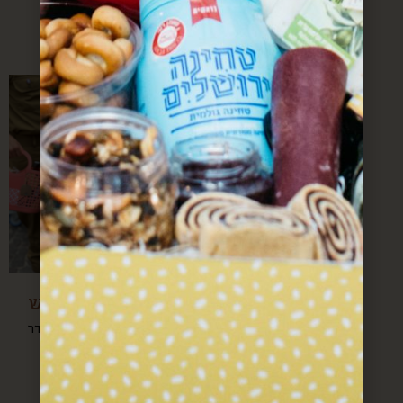
החל מ-
החל מ-
$
250
$
250
מזכרת מיום גיבוש
שי קטן שיחכה לכם בחדר
במלון
החל מ-
$
100