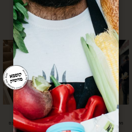
בחו״ל
משלוחים בתפוצה
בינלאומית
החל מ-
$
250
החל מ-
$
350
פיקניק במשרד
מארזי קונפסט
מחנה יהודה אצלכם בחדר
כל רעיון משוגע שיש לכם
הישיבות
בלב, רק תגידו.