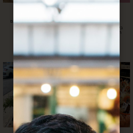
יום האישה
מתנות לפסח
הבינלאומי
המתנה שהעובדים שלכם
ביקשו לחג
בשיתוף עם איגוד מרכזי
הסיוע לפנגעי ונפגעות
תקיפה מינית
החל מ-
$
200
החל מ-
$
250