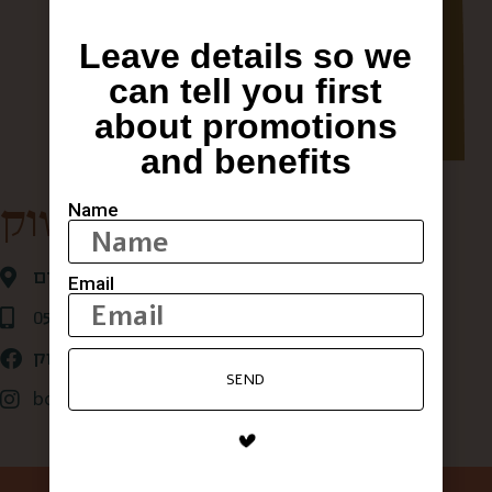
Leave details so we
can tell you first
about promotions
and benefits
Name
קופסא מהשוק
אגריפס 28 ,ירושלים
Email
0507875684
קופסא מהשוק
SEND
box_from_jerusalem