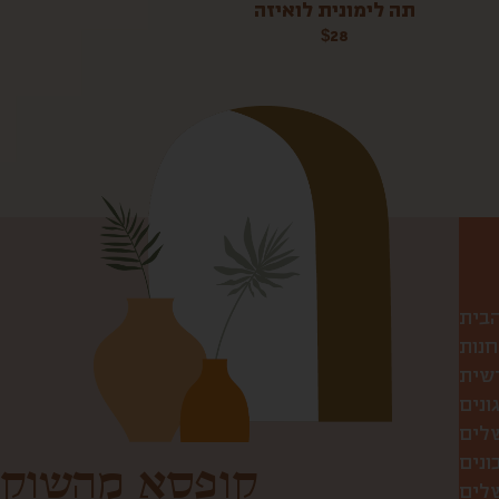
תה לימונית לואיזה
$
28
הבית
חנות
שית
ונים
שלים
ונים
קופסא מהשוק