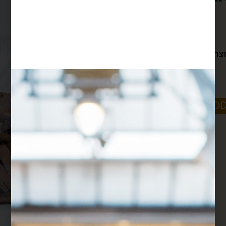
$
37
חלבי
רבנות
150 ג׳
-
+
ADD