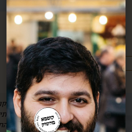
מידע נוסף:
מדיניות משלוחים
עלויות משלוחים
ל הסרטון, אבל
חן, אם לא היה אותך
לשמוע) את
אותך!! כל חודש אנ
וק.. בזכותך
שלך וכל חודש את