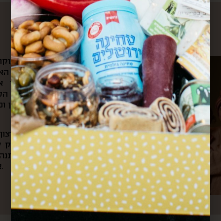
עלינו
את הקפה הראשון של הבוקר 
ומשם היינו צופים בשוק האה
הצבעים והקולות שמילאו אות
לאוניברסיטה ועוברים דרך ה
ובכל ערב היינו חוזרים דרכן ו
מתוך כל החוויות האלה והרצו
את “קופסא מהשוק”. בעסק של
בשוק, שולחים קופסאות מתנה 
אירועי תרבות וקולנריה מקומית.