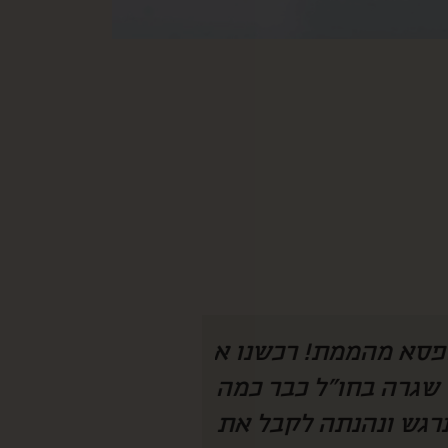
 היה צריך להמציא
איזו קופסא מהמ
חנו מחכים לקופסא
לחמתי שגרה בחו״
 מצליחה להפתיע
ככ התרגש ונהנת