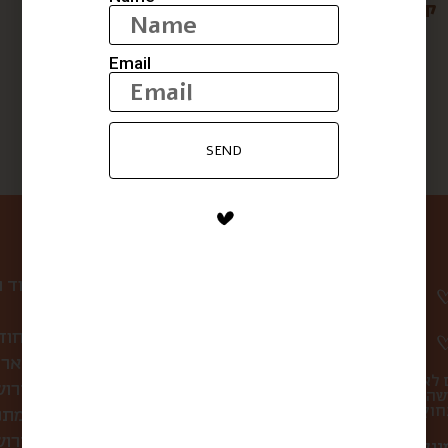
קברנה סוביניון- אפהוד
ממרח שום
$
28
$
147
Email
SEND
ניווט באתר
עמוד 
קופסת הפתעה חוד
לחברות ולארג
 לא
סיורי אוכל בירו
שהו
מתכ
מה אוכלים בירושלים?