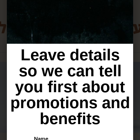
ת מירושלים שיכולו
Leave details
so we can tell
you first about
promotions and
benefits
Name