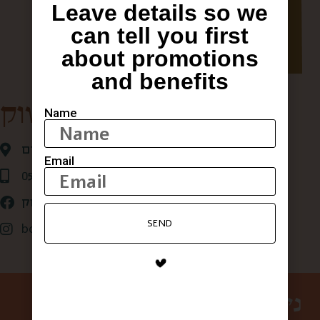
Leave details so we
can tell you first
about promotions
and benefits
קופסא מהשוק
Name
אגריפס 28 ,ירושלים
Email
0507875684
קופסא מהשוק
SEND
box_from_jerusalem
ניווט באתר