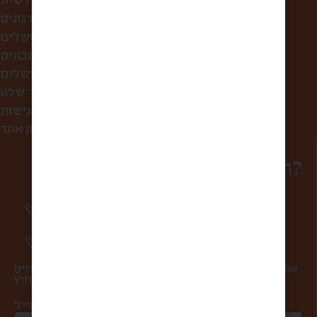
קופסת הפתעה חודשית
לחברות ולארגונים
סיורי אוכל בירושלים
מתכונים
מה אוכלים בירושלים?
הסיפור שלנו
הצהרת נגישות
תקנון אתר
רוצים להפוך למשפחה?
סיפורים מרגשים וחווית מהשוק פעם בשבוע
אליכם למייל.
מעדכנים אתכם ראשונים בהטבות ומבצעים.
אתם במקום הראשון בשבילנו, ולכן אנחנו אף פעם לא שולחים
ספאם ולא מעבירים את המייל שלכם למישהו מבחוץ.
כתובת מייל *