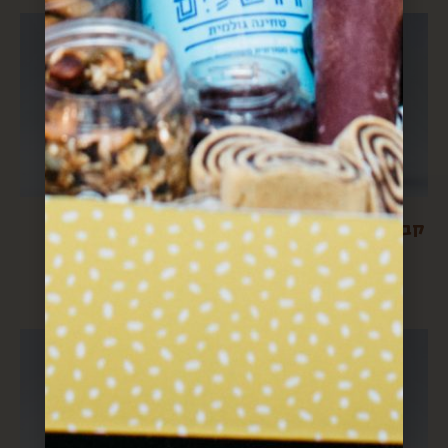
קברנה סוביניון- אפהוד
ממרח פיסטוק
$
64
$
147