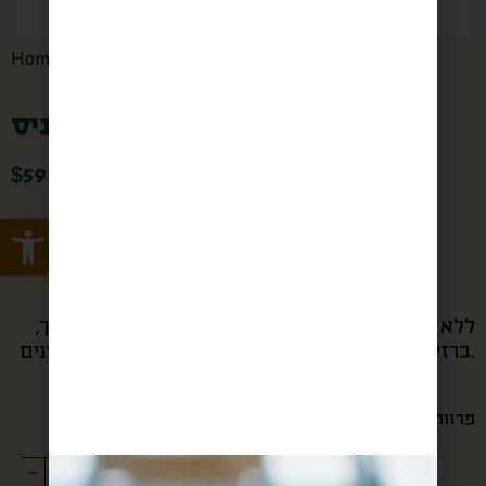
המכולת - הרכיבו סל בעצמכם
/ דבש עם אניס
/
Home
דבש עם אניס
$
59
Open toolbar
ארומטי ומדהים
ללא חימום. אלרגנים: עלול להכיל: אגוזים (קשיו, מלך,
ברזיל, פיסטוק) שקדים, קוקוס, שומשום, סויה, בוטנים.
פרווה
בד"צ
300 ג'
-
+
ADD TO CART