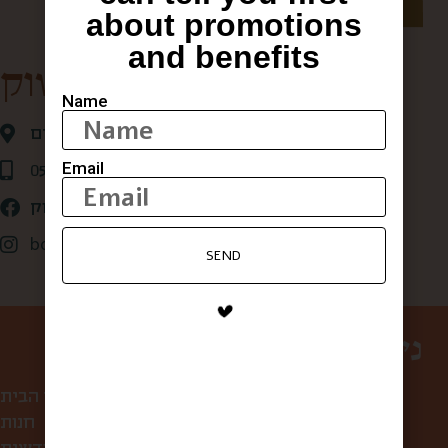
about promotions
and benefits
קופסא מהשוק
Name
אגריפס 28 ,ירושלים
Email
0507875684
קופסא מהשוק
box_from_jerusalem
SEND
ניווט באתר
עמוד הבית
חנות