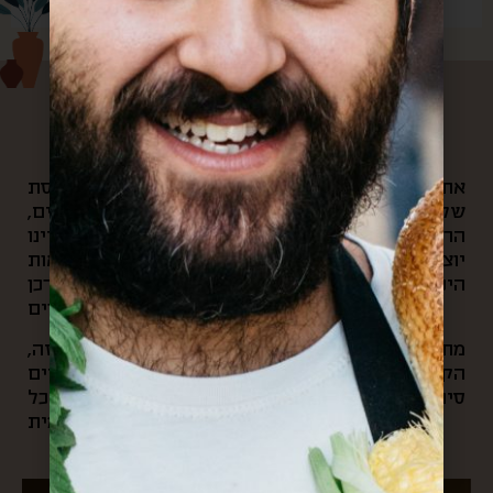
עלינו
את הקפה הראשון של הבוקר היינו שותים במרפסת
שלנו, ומשם היינו צופים בשוק האהוב שלנו: האנשים,
הריחות, הצבעים והקולות שמילאו אותנו. בכל יום היינו
יוצאים לאוניברסיטה ועוברים דרך הסימטאות
היפיפיות של השוק, ובכל ערב היינו חוזרים דרכן
ופוגשים את חיוכי סוף היום של הסוחרים.
מתוך כל החוויות האלה והרצון לחלוק את הקסם הזה,
הקמנו את “קופסא מהשוק”. בעסק שלנו אנחנו עושים
סיורי אוכל בשוק, שולחים קופסאות מתנה מהשוק לכל
העולם, ומארגנים אירועי תרבות וקולנריה מקומית.