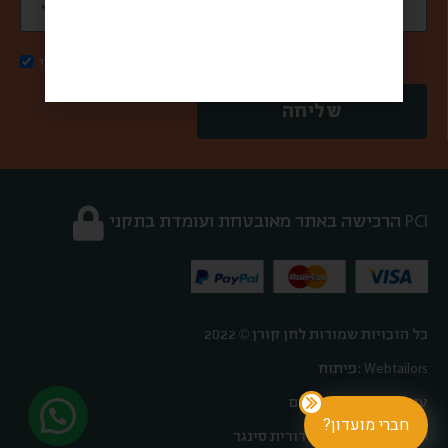
אני מאשר/ת קבלת דואר פרסומי
שליחה
הרכישה באתר מאובטחת ועומדת בתקני PCI
כל הזכויות שמורות לחן קורן © 2022
פיתוח: Webtailors
עיצוב: אורטל פלדהיים
חברי מועדון?
אפיון וקופירייטינג: דורית סינגר