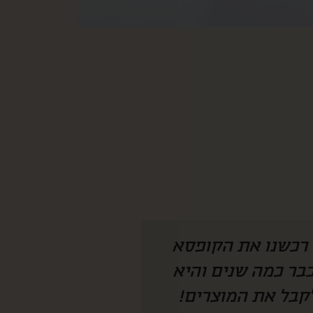
 היה צריך להמציא
איזו קופסא מהמ
חנו מחכים לקופסא
לחמתי שגרה בחו״
 מצליחה להפתיע
ככ התרגש ונהנת