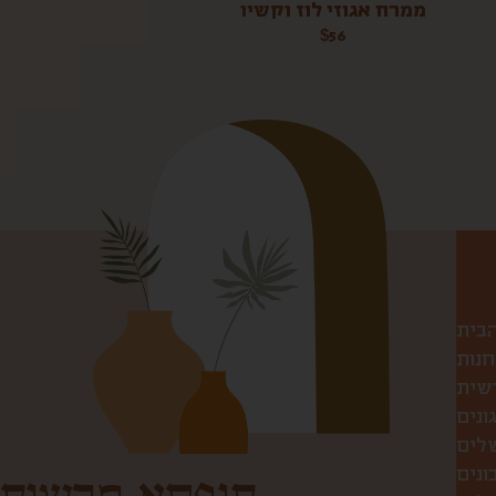
ממרח אגוזי לוז וקשיו
$
56
הבית
חנות
שית
ונים
שלים
ונים