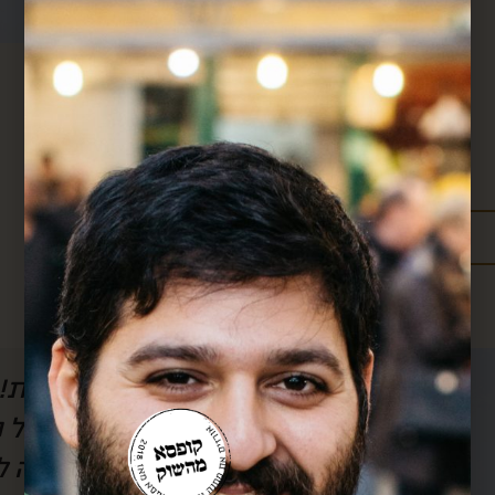
מידע נוסף:
מדיניות משלוחים
עלויות משלוחים
ל הסרטון, אבל
חן, אם לא היה אותך
לשמוע) את
אותך!! כל חודש אנ
וק.. בזכותך
שלך וכל חודש את