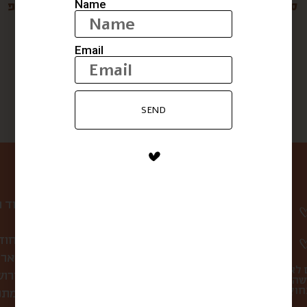
Name
סיידר אגסים אלכוהולי
דובדבני אמרנה בסירופ
$
41
$
20
Email
SEND
ניווט באתר
עמוד 
קופסת הפתעה חוד
לחברות ולארג
 לא
סיורי אוכל בירו
שהו
מתכ