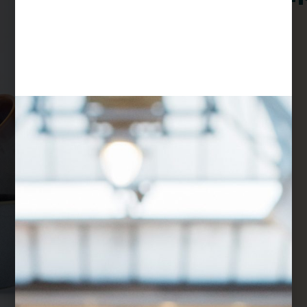
פעם
$
22
המחיר לזוג