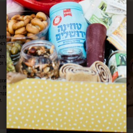
עלינו
את הקפה הראשון של הבוקר 
ומשם היינו צופים בשוק האה
הצבעים והקולות שמילאו אות
לאוניברסיטה ועוברים דרך ה
ובכל ערב היינו חוזרים דרכן ו
מתוך כל החוויות האלה והרצו
את “קופסא מהשוק”. בעסק של
בשוק, שולחים קופסאות מתנה 
אירועי תרבות וקולנריה מקומית.