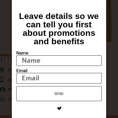
Leave details so we
can tell you first
about promotions
and benefits
Name
קופסא מהשוק
Email
אגריפס 28 ,ירושלים
0507875684
קופסא מהשוק
SEND
box_from_jerusalem