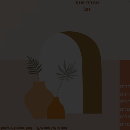
ממרח שום
$
28
הבית
חנות
שית
ונים
שלים
ונים