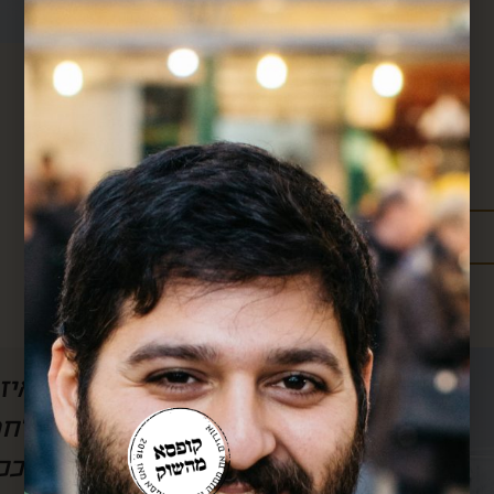
מידע נוסף:
מדיניות משלוחים
עלויות משלוחים
ל הסרטון, אבל
חן, אם לא היה אותך
לשמוע) את
אותך!! כל חודש אנ
וק.. בזכותך
שלך וכל חודש את