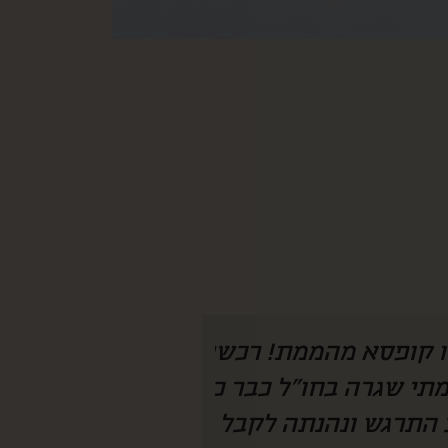
 היה צריך להמציא
איזו קופסא מהמ
חנו מחכים לקופסא
לחמתי שגרה בחו״
 מצליחה להפתיע
ככ התרגש ונהנת