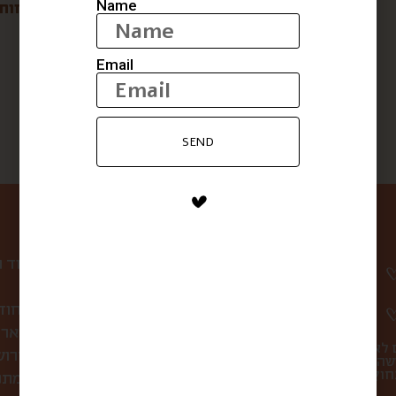
Name
THE PALE יין
שמן זית ריש לקיש בניחוח
ליים
$
97
$
77
Email
SEND
ניווט באתר
עמוד 
קופסת הפתעה חוד
לחברות ולארג
 לא
סיורי אוכל בירו
שהו
מתכ