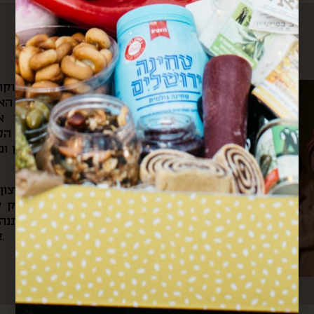
עלינו
את הקפה הראשון של הבוקר 
ומשם היינו צופים בשוק האה
הצבעים והקולות שמילאו אות
לאוניברסיטה ועוברים דרך ה
ובכל ערב היינו חוזרים דרכן ו
מתוך כל החוויות האלה והרצו
את “קופסא מהשוק”. בעסק של
בשוק, שולחים קופסאות מתנה 
אירועי תרבות וקולנריה מקומית.