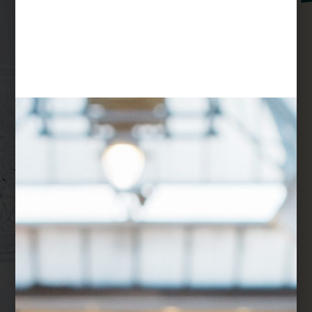
$
14
$
9