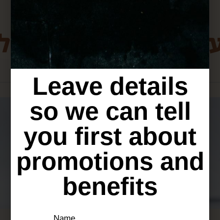
ת מירושלים שיכולו
Leave details
so we can tell
you first about
promotions and
benefits
Name