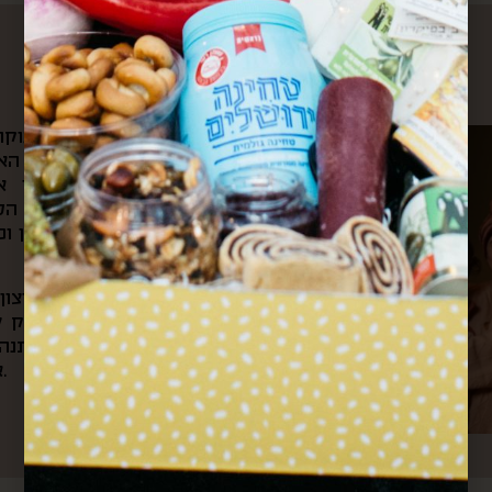
עלינו
את הקפה הראשון של הבוקר 
ומשם היינו צופים בשוק האה
הצבעים והקולות שמילאו אות
לאוניברסיטה ועוברים דרך ה
ובכל ערב היינו חוזרים דרכן ו
מתוך כל החוויות האלה והרצו
את “קופסא מהשוק”. בעסק של
בשוק, שולחים קופסאות מתנה 
אירועי תרבות וקולנריה מקומית.