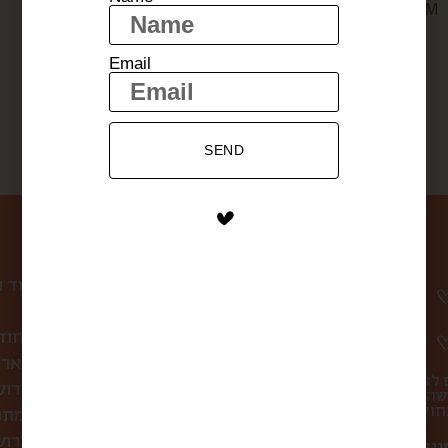
טחינה גולמית מעולה M
ממרח פיסטוק
$
64
$
20
Email
SEND
ניווט באתר
עמוד 
קופסת הפתעה חוד
לחברות ולארג
 לא
סיורי אוכל בירו
שהו
מתכ
מה אוכלים בירושלים?