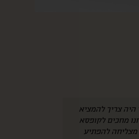
 היה צריך להמציא
איזו קופסא מהמ
חנו מחכים לקופסא
לחמתי שגרה בחו״
 מצליחה להפתיע
ככ התרגש ונהנת