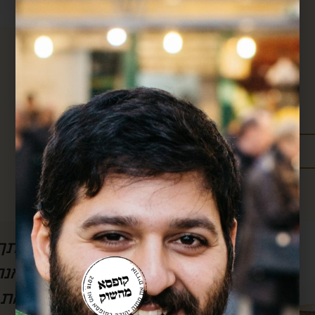
מידע נוסף:
מדיניות משלוחים
עלויות משלוחים
ל הסרטון, אבל
חן, אם לא היה אותך
לשמוע) את
אותך!! כל חודש אנ
וק.. בזכותך
שלך וכל חודש את