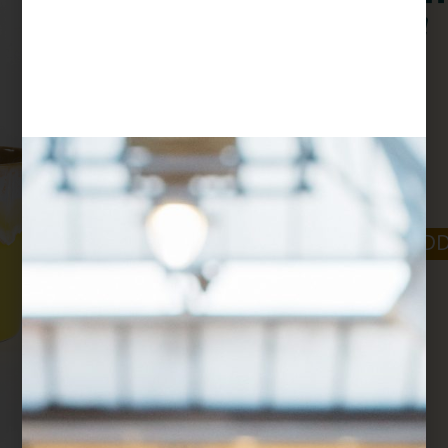
צהוב
$
48
מושלמת לחיבוקפה
-
+
ADD