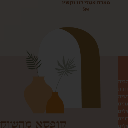
ממרח אגוזי לוז וקשיו
$
56
הבית
חנות
שית
ונים
שלים
ונים
קופסא מהשוק