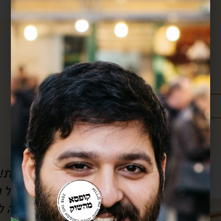
מידע נוסף:
מדיניות משלוחים
עלויות משלוחים
ל הסרטון, אבל
חן, אם לא היה אותך
לשמוע) את
אותך!! כל חודש אנ
וק.. בזכותך
שלך וכל חודש את