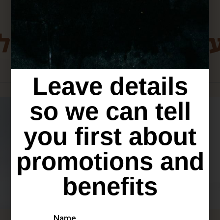
ת מירושלים שיכולו
Leave details
so we can tell
you first about
promotions and
benefits
Name