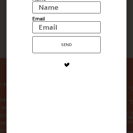
תה לימונית לואיזה
קפה שחור, הל
$
20
$
28
Email
SEND
ניווט באתר
עמוד 
קופסת הפתעה חוד
לחברות ולארג
 לא
סיורי אוכל בירו
שהו
מתכ
מה אוכלים בירושלים?