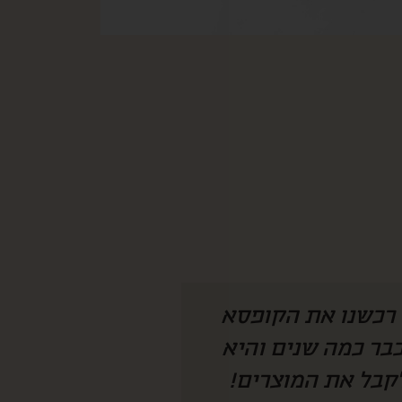
 היה צריך להמציא
איזו קופסא מהמ
חנו מחכים לקופסא
לחמתי שגרה בחו״
 מצליחה להפתיע
ככ התרגש ונהנת