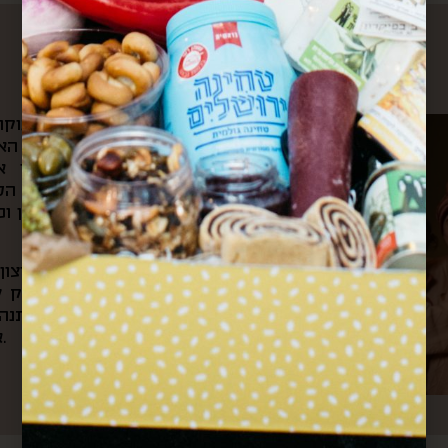
עלינו
את הקפה הראשון של הבוקר 
ומשם היינו צופים בשוק האה
הצבעים והקולות שמילאו אות
לאוניברסיטה ועוברים דרך ה
ובכל ערב היינו חוזרים דרכן ו
מתוך כל החוויות האלה והרצו
את “קופסא מהשוק”. בעסק של
בשוק, שולחים קופסאות מתנה 
אירועי תרבות וקולנריה מקומית.