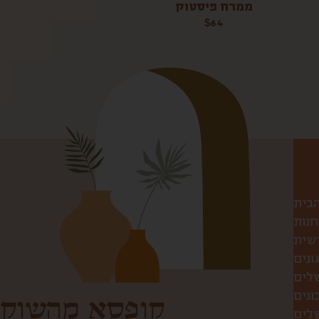
ממרח פיסטוק
$
64
הבית
חנות
שית
ונים
שלים
ונים
קופסא מהשוק