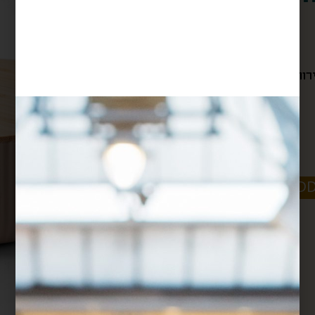
$
128
ת, וגם קופסת...
קרא עוד
-
+
ADD