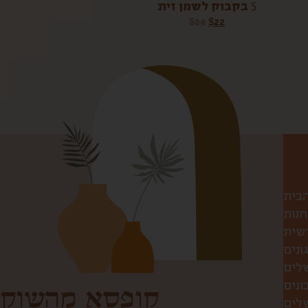
בקבוק לשמן זית S
$
28
$
22
הבית
חנות
שית
ונים
שלים
ונים
קופסא מהשוק