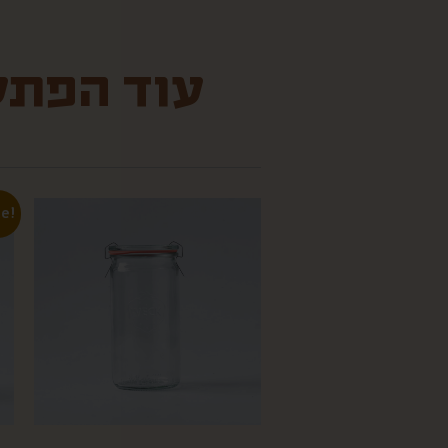
עוד הפתעו
le!