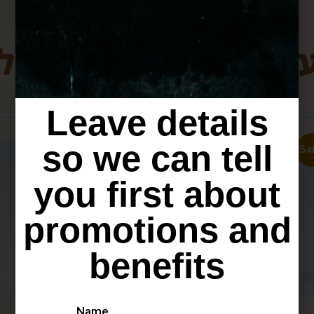
ת מירושלים שיכולו
Leave details
so we can tell
Sa
you first about
promotions and
benefits
Name