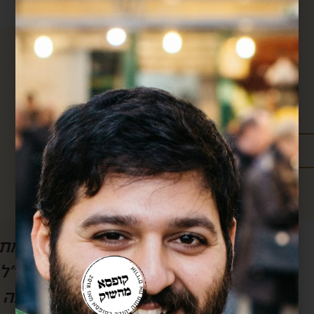
מידע נוסף:
מדיניות משלוחים
עלויות משלוחים
ל הסרטון, אבל
חן, אם לא היה אותך
לשמוע) את
אותך!! כל חודש אנ
וק.. בזכותך
שלך וכל חודש את