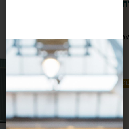
ת זהב
$
40
לות במטבח, ת...
קרא עוד
-
+
ADD