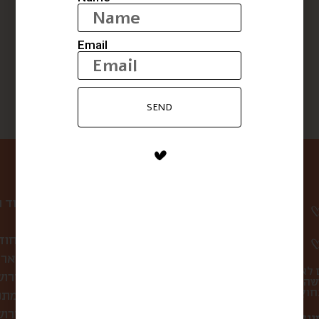
בקבוקון פקק שעם
כוס קפה שחור
$
14
$
37
$
28
Email
SEND
ניווט באתר
עמוד 
קופסת הפתעה חוד
לחברות ולארג
 לא
סיורי אוכל בירו
שהו
מתכ
מה אוכלים בירושלים?