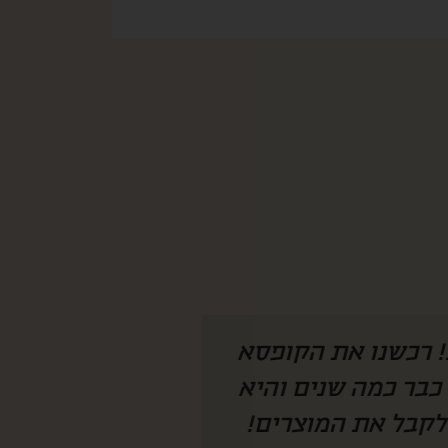
 היה צריך להמציא
איזו קופסא מהמ
חנו מחכים לקופסא
לחמתי שגרה בחו״
 מצליחה להפתיע
ככ התרגש ונהנת