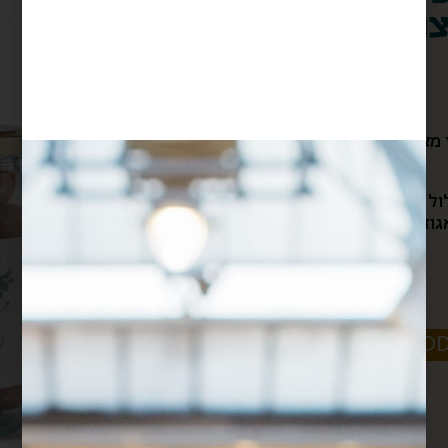
נצנת
$
32
ז מצופים שוקולד לבן וחלב
ול להכיל גלוטן, שאריות
וזי ברזיל,אגוזי מקדמיה),
חלבי
בד"צ
175 ג'
-
+
ADD