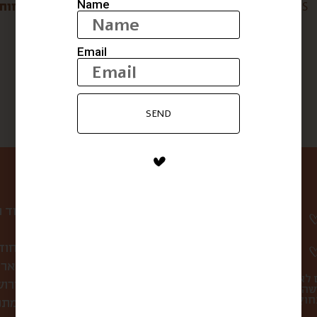
Name
טחינה גולמית מעולה S
שמן זית ריש לקיש בניחוח
ליים
$
16
$
77
Email
SEND
ניווט באתר
עמוד 
קופסת הפתעה חוד
לחברות ולארג
 לא
סיורי אוכל בירו
שהו
מתכ