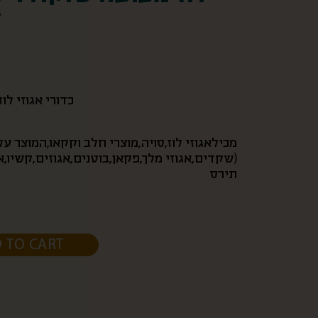
צ
כדורי אגוזי לו
מכילאגוזי לוז,סויה,מוצרי חלב וקקאו,המוצר על
(שקדים,אגוזי מלך,פקאן,בוטנים,אגוזים,קשיו,אג
תירס
 TO CART