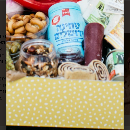
עלינו
את הקפה הראשון של הבוקר 
ומשם היינו צופים בשוק האה
הצבעים והקולות שמילאו אות
לאוניברסיטה ועוברים דרך ה
ובכל ערב היינו חוזרים דרכן ו
מתוך כל החוויות האלה והרצו
את “קופסא מהשוק”. בעסק של
בשוק, שולחים קופסאות מתנה 
אירועי תרבות וקולנריה מקומית.