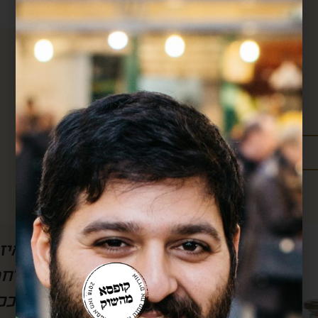
מידע נוסף:
מדיניות משלוחים
עלויות משלוחים
ל הסרטון, אבל
חן, אם לא היה אותך
לשמוע) את
אותך!! כל חודש אנ
וק.. בזכותך
שלך וכל חודש את