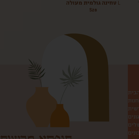
טחינה גולמית מעולה L
$
28
הבית
חנות
שית
ונים
שלים
ונים