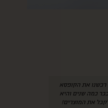
 היה צריך להמציא
איזו קופסא מהמ
חנו מחכים לקופסא
לחמתי שגרה בחו״
 מצליחה להפתיע
ככ התרגש ונהנת