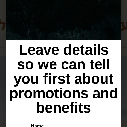
ת מירושלים שיכולו
Leave details
so we can tell
you first about
promotions and
benefits
Name