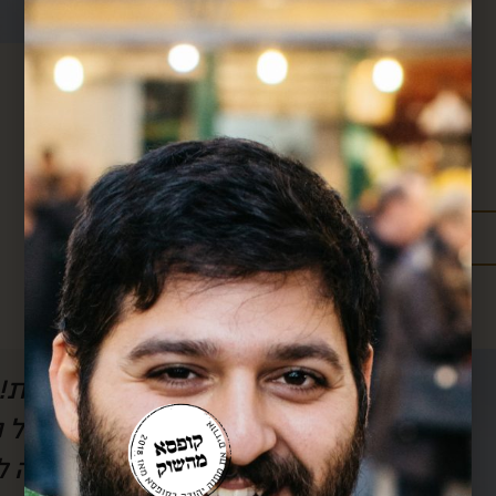
מידע נוסף:
מדיניות משלוחים
עלויות משלוחים
ל הסרטון, אבל
חן, אם לא היה אותך
לשמוע) את
אותך!! כל חודש אנ
וק.. בזכותך
שלך וכל חודש את