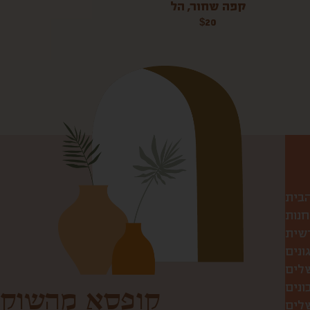
קפה שחור, הל
$
20
הבית
חנות
שית
ונים
שלים
ונים
קופסא מהשוק