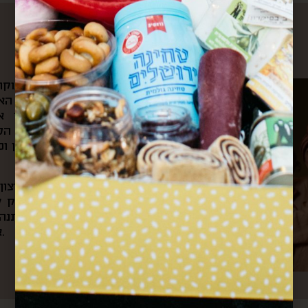
עלינו
את הקפה הראשון של הבוקר 
ומשם היינו צופים בשוק האה
הצבעים והקולות שמילאו אות
לאוניברסיטה ועוברים דרך ה
ובכל ערב היינו חוזרים דרכן ו
מתוך כל החוויות האלה והרצו
את “קופסא מהשוק”. בעסק של
בשוק, שולחים קופסאות מתנה 
אירועי תרבות וקולנריה מקומית.