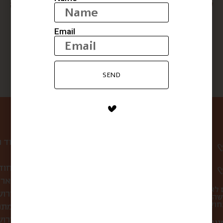
סיידר תפוחים אורגני
בירה שש אחוז כפרה
$
20
$
20
Email
SEND
ניווט באתר
עמוד 
קופסת הפתעה חוד
לחברות ולארג
 לא
סיורי אוכל בירו
שהו
מתכ
מה אוכלים בירושלים?