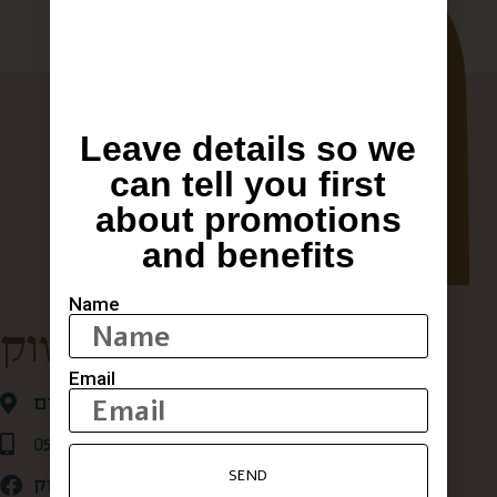
Leave details so we
can tell you first
about promotions
and benefits
Name
קופסא מהשוק
Email
אגריפס 28 ,ירושלים
0507875684
SEND
קופסא מהשוק