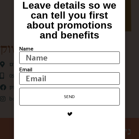
Leave details so we
can tell you first
about promotions
and benefits
קופסא מהשוק
Name
אגריפס 28 ,ירושלים
Email
0507875684
קופסא מהשוק
SEND
box_from_jerusalem
ניווט באתר