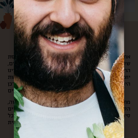
עלינו
את הקפה הראשון של הבוקר היינו שותים במרפסת
שלנו, ומשם היינו צופים בשוק האהוב שלנו: האנשים,
הריחות, הצבעים והקולות שמילאו אותנו. בכל יום היינו
יוצאים לאוניברסיטה ועוברים דרך הסימטאות
היפיפיות של השוק, ובכל ערב היינו חוזרים דרכן
ופוגשים את חיוכי סוף היום של הסוחרים.
מתוך כל החוויות האלה והרצון לחלוק את הקסם הזה,
הקמנו את “קופסא מהשוק”. בעסק שלנו אנחנו עושים
סיורי אוכל בשוק, שולחים קופסאות מתנה מהשוק לכל
העולם, ומארגנים אירועי תרבות וקולנריה מקומית.