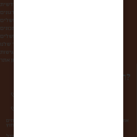
קופסת הפתעה חודשית
לחברות ולארגונים
סיורי אוכל בירושלים
מתכונים
מה אוכלים בירושלים?
הסיפור שלנו
הצהרת נגישות
תקנון אתר
רוצים להפוך למשפחה?
סיפורים מרגשים וחווית מהשוק פעם בשבוע
אליכם למייל.
מעדכנים אתכם ראשונים בהטבות ומבצעים.
אתם במקום הראשון בשבילנו, ולכן אנחנו אף פעם לא שולחים
ספאם ולא מעבירים את המייל שלכם למישהו מבחוץ.
כתובת מייל *