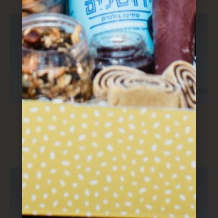
ממרח שום
אריסה ביתית
$
28
$
28