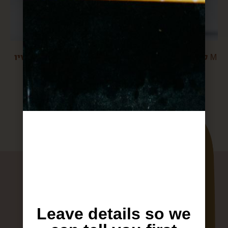
טחינה גולמית מעולה M
ממרח אגוזי לוז וקשיו
$
56
$
20
Leave details so we