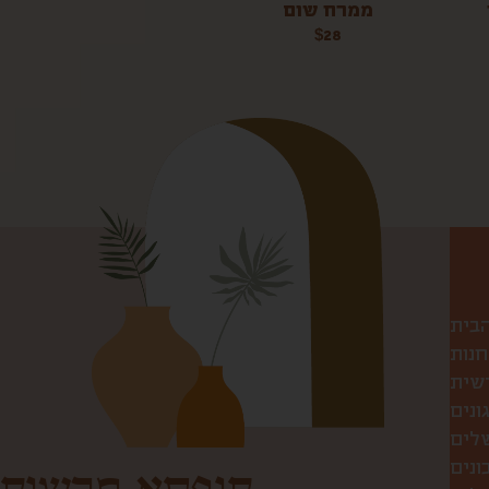
ממרח שום
$
28
הבית
חנות
שית
ונים
שלים
ונים