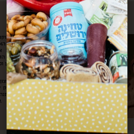
עלינו
את הקפה הראשון של הבוקר 
ומשם היינו צופים בשוק האה
הצבעים והקולות שמילאו אות
לאוניברסיטה ועוברים דרך ה
ובכל ערב היינו חוזרים דרכן ו
מתוך כל החוויות האלה והרצו
את “קופסא מהשוק”. בעסק של
בשוק, שולחים קופסאות מתנה 
אירועי תרבות וקולנריה מקומית.