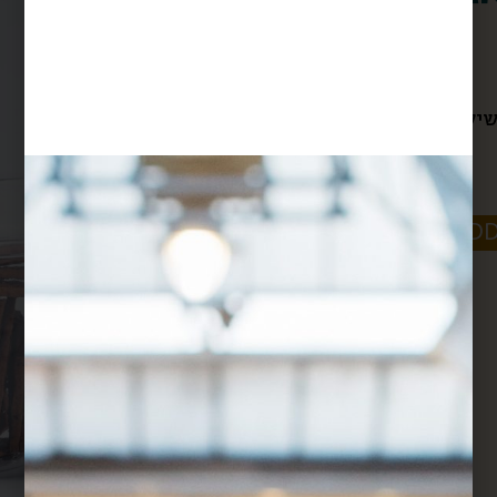
$
37
$
28
שיש ולחסל כל חמש דקות
חלבי
רבנות
110 ג׳
-
+
ADD