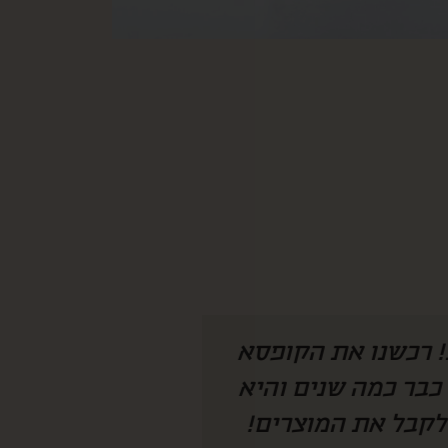
 היה צריך להמציא
איזו קופסא מהמ
חנו מחכים לקופסא
לחמתי שגרה בחו״
 מצליחה להפתיע
ככ התרגש ונהנת