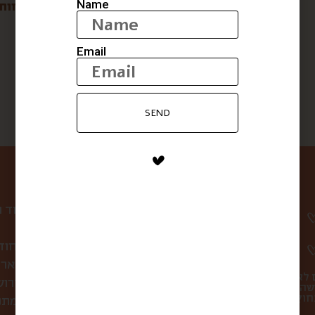
Name
THE PALE יין
שמן זית ריש לקיש בניחוח
ליים
$
97
$
77
Email
SEND
ניווט באתר
עמוד 
קופסת הפתעה חוד
לחברות ולארג
 לא
סיורי אוכל בירו
שהו
מתכ