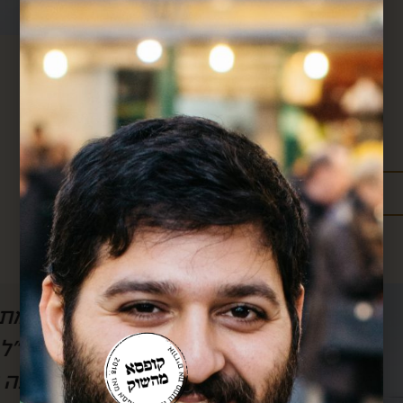
מידע נוסף:
מדיניות משלוחים
עלויות משלוחים
ל הסרטון, אבל
חן, אם לא היה אותך
לשמוע) את
אותך!! כל חודש אנ
וק.. בזכותך
שלך וכל חודש את