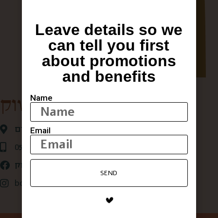
Leave details so we
can tell you first
about promotions
and benefits
Name
קופסא מהשוק
Email
אגריפס 28 ,ירושלים
0507875684
קופסא מהשוק
SEND
box_from_jerusalem