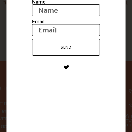
Name
טחינה גולמית מעולה L
קברנה סוביניון- אפהוד
$
147
$
28
Email
SEND
ניווט באתר
עמוד 
קופסת הפתעה חוד
לחברות ולארג
 לא
סיורי אוכל בירו
שהו
מתכ