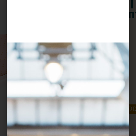
 ורוד
ת זהב
$
65
דמיינו עוגיות של סבתא
-
+
ADD