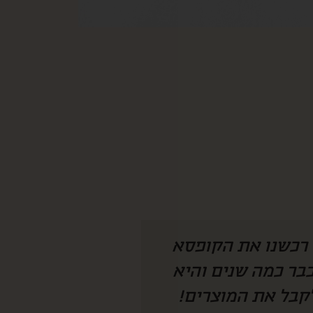
 היה צריך להמציא
איזו קופסא מהמ
חנו מחכים לקופסא
לחמתי שגרה בחו״
 מצליחה להפתיע
ככ התרגש ונהנת