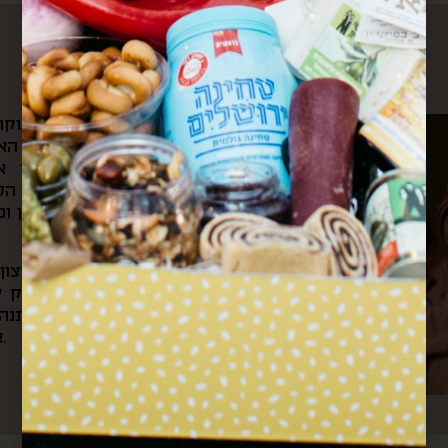
עלינו
את הקפה הראשון של הבוקר 
ומשם היינו צופים בשוק האה
הצבעים והקולות שמילאו אות
לאוניברסיטה ועוברים דרך ה
ובכל ערב היינו חוזרים דרכן ו
מתוך כל החוויות האלה והרצו
את “קופסא מהשוק”. בעסק של
בשוק, שולחים קופסאות מתנה 
אירועי תרבות וקולנריה מקומית.