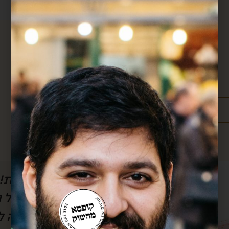
מידע נוסף:
מדיניות משלוחים
עלויות משלוחים
ל הסרטון, אבל
חן, אם לא היה אותך
לשמוע) את
אותך!! כל חודש אנ
וק.. בזכותך
שלך וכל חודש את