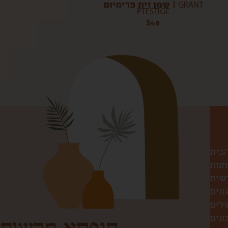
שמן זית פרימיום | GRANT
PTESTIGE
$
48
הבית
חנות
שית
ונים
שלים
ונים