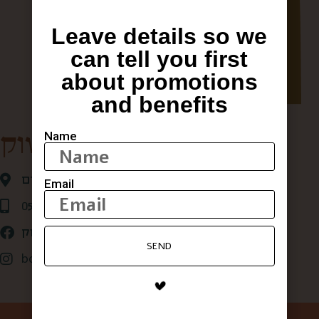
Leave details so we
can tell you first
about promotions
and benefits
Name
קופסא מהשוק
אגריפס 28 ,ירושלים
Email
0507875684
קופסא מהשוק
SEND
box_from_jerusalem