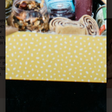
About us
את הקפה הראשון של הבוקר 
ומשם היינו צופים בשוק האה
הצבעים והקולות שמילאו אות
לאוניברסיטה ועוברים דרך ה
ובכל ערב היינו חוזרים דרכן ו
מתוך כל החוויות האלה והרצו
את “קופסא מהשוק”. בעסק של
בשוק, שולחים קופסאות מתנה 
אירועי תרבות וקולנריה מקומית.