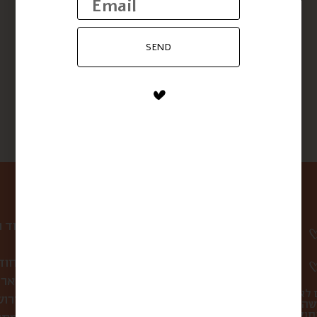
Shabbat in a Basket
$
630
$
420
SEND
ניווט באתר
עמוד 
קופסת הפתעה חוד
לחברות ולארג
 לא
סיורי אוכל בירו
שהו