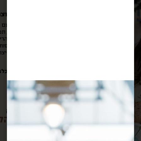
המון מוצר
הספר 100% ט
לחם מחמצת דגנים, תמר
תה צמחים מהרי י
היסטריים, זוג כוסות
מיובש, טחינה בייצ
התמונה להמחשה בלב
הוסיפו לקופסא:
לחצו על הל