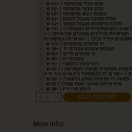
סבון נוזלי מהעוטף | +44 ש”ח
סבון טבעי מהעוטף | +35 ש”ח
צנצנת דבש מהעוטף | +52 ש”ח
מלח מתובל מגבול הצפון | +25 ש”ח
חלבה פיסטוק מגבול הצפון | +42 ש”ח
ורה השוקולטיירית המעולה!! | +79 ש״ח
חמישיית פרלינים מעולים של איקה | +36
נים קליל וכיפי | +60 ש״ח (במקום 120)
זר פרחים מיובשים | +40 ש”ח
קופסת עוגיות עבודת יד | +38 ש״ח
זר פרחים חיים | +80 ש”ח
בקבוק יין | +89 ש”ח
לדר פטל היסטרי | +15 ש”ח
נית מעוטרת מהעיר העתיקה | + 45 ש”ח
 | + 180 ש”ח
פסטה די מרטינו (מותג היסטרי) | +18 ש״ח
מיץ פירות אורגני נאות סמדר | 32 ש״ח
ריבת פרי ויין | +38 ש”ח
+
-
ADD TO CART
More Info: