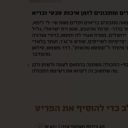
ים ומתכונים לזמן איכות טבעי ובריא
בעי עם מאה מתכונים בריאים וקלים מאת שי-לי ליפא,
 ברהי- קרמל מהטבע, שמן זית ישראלי, גליל
רושלים, ממרח אגוזי לוז וקקאו, כדורי אנרגיה
 יפייפיות לשייקים, שורש גי’נג’ר, זעתר בלאדי
ור מיוחד ל”קופסא מהשוק”, לדר משמש, סילאן
מהמדבר.
ד-
התכולה משתנה בהתאם לעונה ולשוק ולכן
מה שחשוב זה לקרוא את רשימת התכולה.
ב כדי להוסיף את הפריט
זוג בירות מעוטף עזה | +45 ש”ח