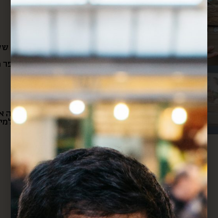
מארז פרלינים של א
ספר מתכו
חמסה ארמ
ג’ין מ-ט-ו-ר-ף של THINKERS המזקקה הירושלמית