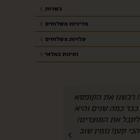
כשרות
מדיניות משלוחים
עלויות משלוחים
זמינות במלאי
 היה צריך להמציא
איזו קופסא מהמ
חנו מחכים לקופסא
לחמתי שגרה בחו״
 מצליחה להפתיע
ככ התרגש ונהנת
חשיבה עד הפרט הכי קטן! נזמין שוב!