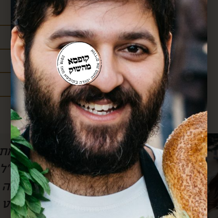
ל הסרטון, אבל
חן, אם לא היה אותך
לשמוע) את
אותך!! כל חודש אנ
וק.. בזכותך
שלך וכל חודש את
סבא גם מרחוק.
מחדש. הכל מדוייק ומשמח. תודה.