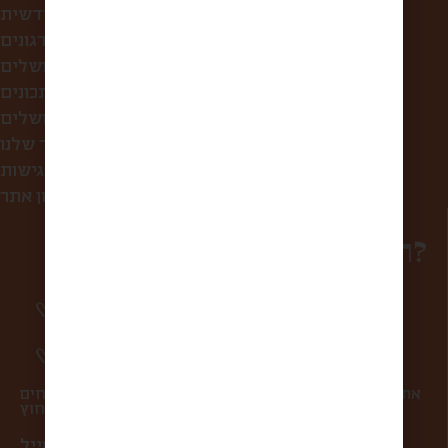
קופסת הפתעה חודשית
לחברות ולארגונים
סיורי אוכל בירושלים
מתכונים
מה אוכלים בירושלים?
הסיפור שלנו
הצהרת נגישות
תקנון אתר
רוצים להפוך למשפחה?
סיפורים מרגשים וחווית מהשוק פעם בשבוע
אליכם למייל.
מעדכנים אתכם ראשונים בהטבות ומבצעים.
אתם במקום הראשון בשבילנו, ולכן אנחנו אף פעם לא שולחים
ספאם ולא מעבירים את המייל שלכם למישהו מבחוץ.
כתובת מייל *