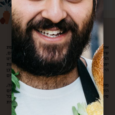
עלינו
את הקפה הראשון של הבוקר היינו שותים במרפסת
שלנו, ומשם היינו צופים בשוק האהוב שלנו: האנשים,
הריחות, הצבעים והקולות שמילאו אותנו. בכל יום היינו
יוצאים לאוניברסיטה ועוברים דרך הסימטאות
היפיפיות של השוק, ובכל ערב היינו חוזרים דרכן
ופוגשים את חיוכי סוף היום של הסוחרים.
מתוך כל החוויות האלה והרצון לחלוק את הקסם הזה,
הקמנו את “קופסא מהשוק”. בעסק שלנו אנחנו עושים
סיורי אוכל בשוק, שולחים קופסאות מתנה מהשוק לכל
העולם, ומארגנים אירועי תרבות וקולנריה מקומית.