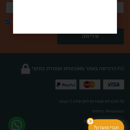
אני מאשר/ת קבלת דואר פרסומי
שליחה
הרכישה באתר מאובטחת ועומדת בתקני PCI
כל הזכויות שמורות לחן קורן © 2022
פיתוח: Webtailors
עיצוב: אורטל פלדהיים
חברי מועדון?