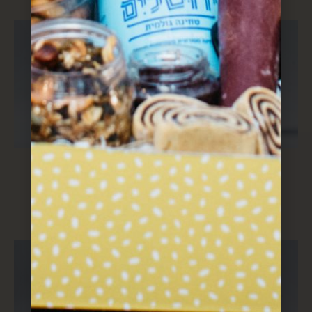
קפה שחור, הל
ממרח פיסטוק
$
64
$
20