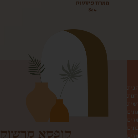
ממרח פיסטוק
$
64
הבית
חנות
שית
ונים
שלים
ונים
קופסא מהשוק