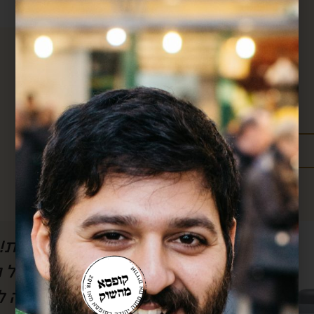
מידע נוסף:
מדיניות משלוחים
עלויות משלוחים
ל הסרטון, אבל
חן, אם לא היה אותך
לשמוע) את
אותך!! כל חודש אנ
וק.. בזכותך
שלך וכל חודש את