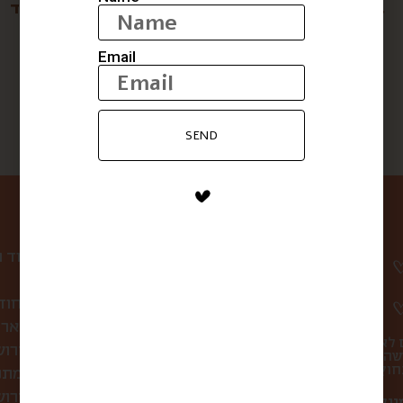
בירה שש אחוז כפרה
קברנה סוביניון- אפהוד
$
147
$
20
Email
SEND
ניווט באתר
עמוד 
קופסת הפתעה חוד
לחברות ולארג
 לא
סיורי אוכל בירו
שהו
מתכ
מה אוכלים בירושלים?