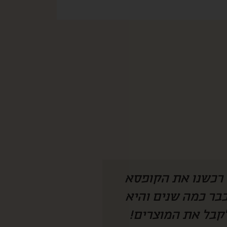
 היה צריך להמציא
איזו קופסא מהמ
חנו מחכים לקופסא
לחמתי שגרה בחו״
 מצליחה להפתיע
ככ התרגש ונהנת