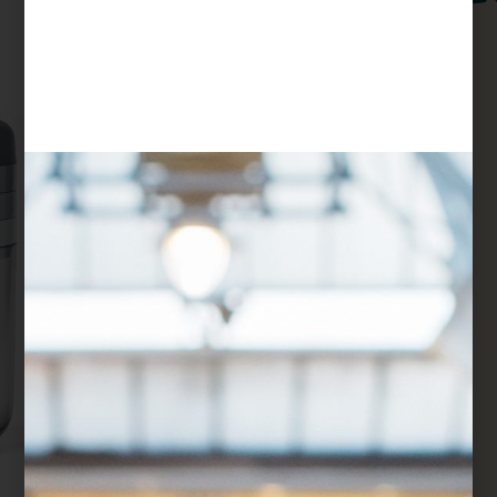
$
105
ידני, קומפקטי, מהמם