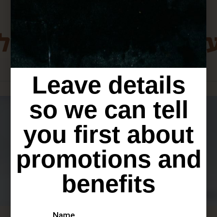
ת מירושלים שיכולו
Leave details
so we can tell
you first about
promotions and
benefits
Name