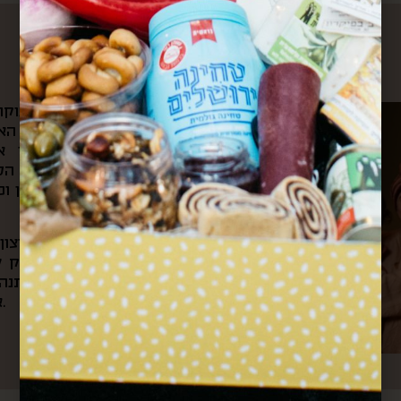
עלינו
את הקפה הראשון של הבוקר 
ומשם היינו צופים בשוק האה
הצבעים והקולות שמילאו אות
לאוניברסיטה ועוברים דרך ה
ובכל ערב היינו חוזרים דרכן ו
מתוך כל החוויות האלה והרצו
את “קופסא מהשוק”. בעסק של
בשוק, שולחים קופסאות מתנה 
אירועי תרבות וקולנריה מקומית.