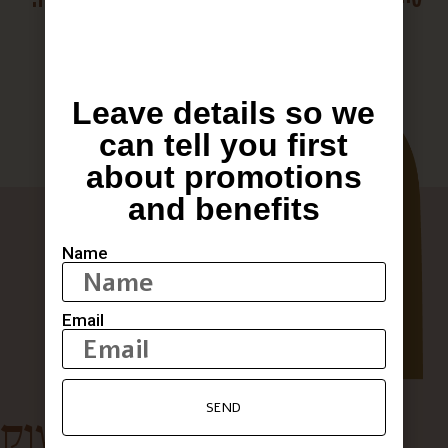
סיידר אגסים אלכוהולי
בירה שש אחוז כפרה
$
20
$
20
Leave details so we
can tell you first
about promotions
and benefits
Name
Email
SEND
קופסא מהשוק