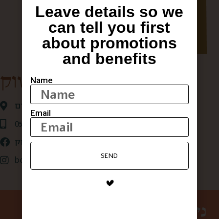
Leave details so we
can tell you first
about promotions
and benefits
קופסא מהשוק
Name
אגריפס 28 ,ירושלים
Email
0507875684
קופסא מהשוק
SEND
box_from_jerusalem
ניווט באתר