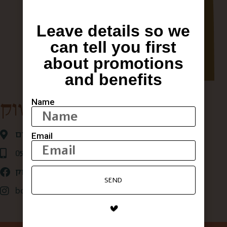
Leave details so we
can tell you first
about promotions
and benefits
Name
קופסא מהשוק
Email
אגריפס 28 ,ירושלים
0507875684
קופסא מהשוק
SEND
box_from_jerusalem