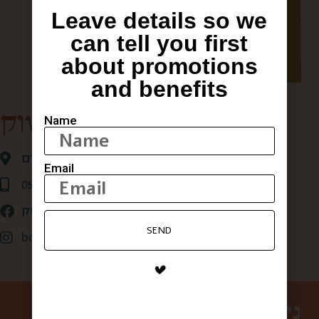
Leave details so we
can tell you first
about promotions
and benefits
קופסא מהשוק
Name
אגריפס 28 ,ירושלים
Email
0507875684
קופסא מהשוק
SEND
box_from_jerusalem
ניווט באתר