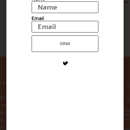
יין אדום יבש- יער אודם
קפה שחור, הל
$
20
$
89
Email
SEND
ניווט באתר
עמוד 
קופסת הפתעה חוד
לחברות ולארג
 לא
סיורי אוכל בירו
שהו
מתכ
מה אוכלים בירושלים?