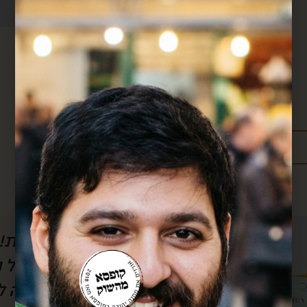
מידע נוסף:
מדיניות משלוחים
עלויות משלוחים
ל הסרטון, אבל
חן, אם לא היה אותך
לשמוע) את
אותך!! כל חודש אנ
וק.. בזכותך
שלך וכל חודש את