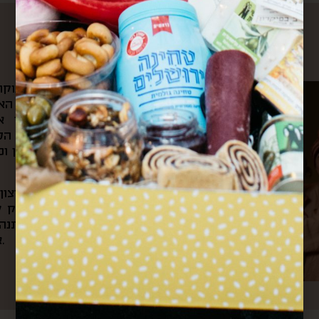
עלינו
את הקפה הראשון של הבוקר 
ומשם היינו צופים בשוק האה
הצבעים והקולות שמילאו אות
לאוניברסיטה ועוברים דרך ה
ובכל ערב היינו חוזרים דרכן ו
מתוך כל החוויות האלה והרצו
את “קופסא מהשוק”. בעסק של
בשוק, שולחים קופסאות מתנה 
אירועי תרבות וקולנריה מקומית.