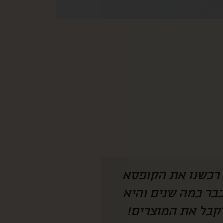
 היה צריך להמציא
איזו קופסא מהמ
חנו מחכים לקופסא
לחמתי שגרה בחו״
 מצליחה להפתיע
ככ התרגש ונהנת