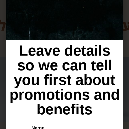
ת מירושלים שיכולו
Leave details
so we can tell
you first about
promotions and
benefits
Name