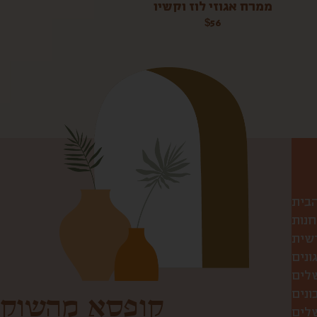
ממרח אגוזי לוז וקשיו
$
56
הבית
חנות
שית
ונים
שלים
ונים
קופסא מהשוק