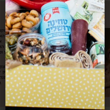
עלינו
את הקפה הראשון של הבוקר 
ומשם היינו צופים בשוק האה
הצבעים והקולות שמילאו אות
לאוניברסיטה ועוברים דרך ה
ובכל ערב היינו חוזרים דרכן ו
מתוך כל החוויות האלה והרצו
את “קופסא מהשוק”. בעסק של
בשוק, שולחים קופסאות מתנה 
אירועי תרבות וקולנריה מקומית.