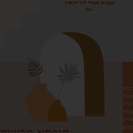
ממרח אגוזי לוז וקשיו
$
56
הבית
חנות
שית
ונים
שלים
ונים