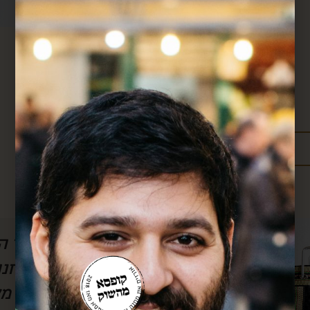
מידע נוסף:
מדיניות משלוחים
עלויות משלוחים
ל הסרטון, אבל
חן, אם לא היה אותך
לשמוע) את
אותך!! כל חודש אנ
וק.. בזכותך
שלך וכל חודש את