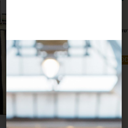
$
118
שראלי, הכי לטייל בסטייל
-
+
ADD