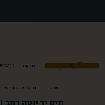
0
0
צרו קשר
צרו קשר
IFT CARD
IFT CARD
המכולת - הרכיבו סל בעצמכם
/ תיק יד
תיק יד יוטה רחב |