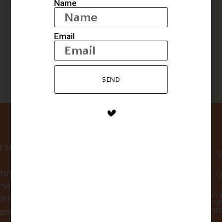
Name
שיכר תפוחים
סיידר תפוחים אורגני
$
20
$
26
Email
SEND
ניווט באתר
עמוד 
קופסת הפתעה חוד
לחברות ולארג
 לא
סיורי אוכל בירו
שהו
מתכ