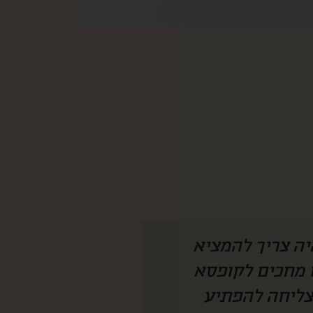
 היה צריך להמציא
איזו קופסא מהמ
חנו מחכים לקופסא
לחמתי שגרה בחו״
 מצליחה להפתיע
ככ התרגש ונהנת