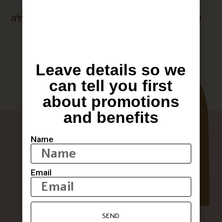
קוקטייל תל אביבי
טחינה גולמית מעולה M
$
20
$
37
Leave details so we
can tell you first
about promotions
and benefits
Name
Email
SEND