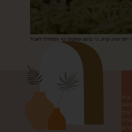
הבית
חנות
שית
ונים
שלים