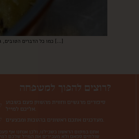
כמו כל הדברים הטובים, גם הסיר הזה קרה בטעות. לא טעות, כלומר, בלי כוונה תחילה. ואיזה יופי שזה קרה, כי ברגע שתקחו כף ותתחילו לאכול […]
רוצים להפוך למשפחה?
סיפורים מרגשים וחווית מהשוק פעם בשבוע
אליכם למייל.
מעדכנים אתכם ראשונים בהטבות ומבצעים.
אתם במקום הראשון בשבילנו, ולכן אנחנו אף פעם
שולחים ספאם ולא מעבירים את המייל שלכם למי