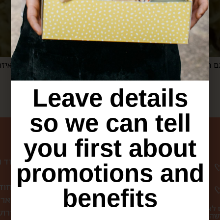
Leave details
so we can tell
ניווט באתר
you first about
עמוד 
promotions and
קופסת הפתעה חוד
benefits
לחברות ולארג
 לא
סיורי אוכל בירו
שהו