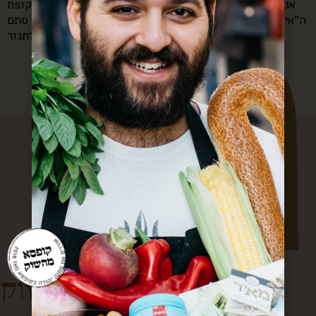
אני כנראה בתקופת הפרגיות שלי, (שהולכת מצויין עם תקופת
ה”אין לי זמן” שלי). פרגית זה כל כך קל. זה כמו דג. אפשר סתם
להכניס לתנור […]
קופסא מהשוק