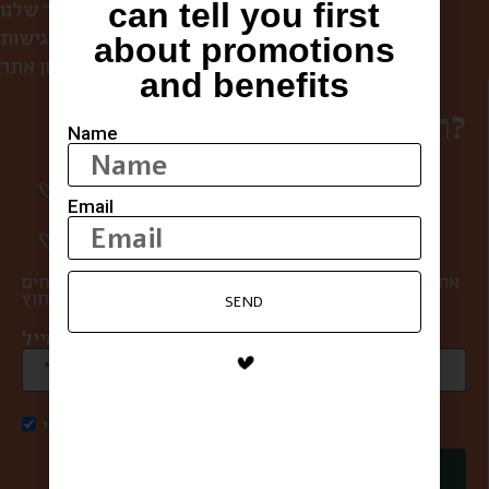
can tell you first
הסיפור שלנו
הצהרת נגישות
about promotions
תקנון אתר
and benefits
רוצים להפוך למשפחה?
Name
סיפורים מרגשים וחווית מהשוק פעם בשבוע
אליכם למייל.
Email
מעדכנים אתכם ראשונים בהטבות ומבצעים.
אתם במקום הראשון בשבילנו, ולכן אנחנו אף פעם לא שולחים
SEND
ספאם ולא מעבירים את המייל שלכם למישהו מבחוץ.
כתובת מייל *
אני מאשר/ת קבלת דואר פרסומי
שליחה