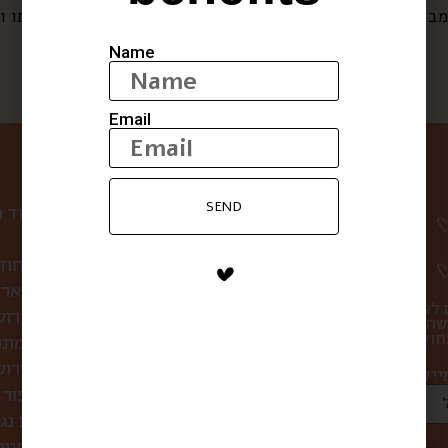
Name
Email
ניווט באתר
SEND
עמוד 
קופסת הפתעה חוד
לחברות ולארג
 לא
סיורי אוכל בירו
שהו
מתכ
מה אוכלים בירושלים?
הסיפור 
הצהרת נג
תקנון