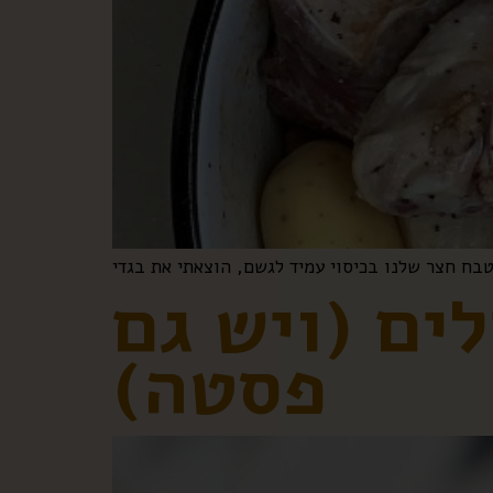
לים (ויש גם
פסטה)