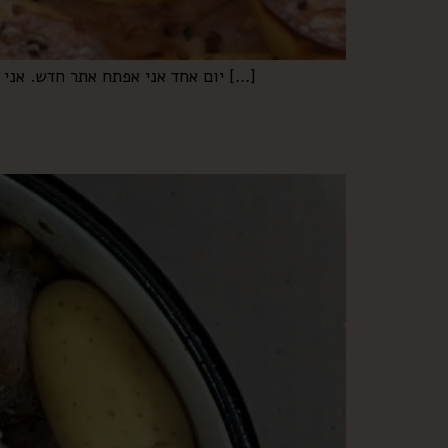
יום אחד אני אפתח אתר חדש. אני אקרא לו “עוף, תפו”א, מלח, פלפל. ובצל” חמישה מרכיבים שיש בכל בית, ואפשר ליצור איתם עולמות. חמישה מרכיבים […]