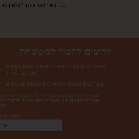
בארי מאד אוהב “סלמון לא מבושל”. כל שישי אני קונה חתיכת סלמון ובשבת אני פורסת אותו ומגישה ככה ליד קערית אחת עם סויה לבארי, וקערית […]
רוצים להפוך למשפחה?
סיפורים מרגשים וחווית מהשוק פעם בשבוע
אליכם למייל.
מעדכנים אתכם ראשונים בהטבות ומבצעים.
אתם במקום הראשון בשבילנו, ולכן אנחנו אף פעם
שולחים ספאם ולא מעבירים את המייל שלכם למי
מבחוץ.
כתובת מייל *