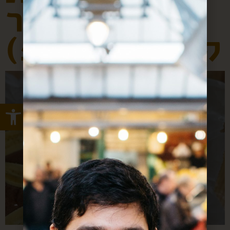
של ליאור
קוקה (כשל”פ)
Open toolbar