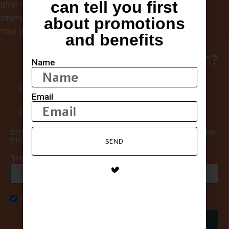
can tell you first
הסיפור שלנו
הצהרת נגישות
about promotions
תקנון אתר
and benefits
רוצים להפוך למשפחה?
Name
סיפורים מרגשים וחווית מהשוק פעם בשבוע
אליכם למייל.
Email
מעדכנים אתכם ראשונים בהטבות ומבצעים.
אתם במקום הראשון בשבילנו, ולכן אנחנו אף פעם לא שולחים
SEND
ספאם ולא מעבירים את המייל שלכם למישהו מבחוץ.
כתובת מייל *
אני מאשר/ת קבלת דואר פרסומי
שליחה