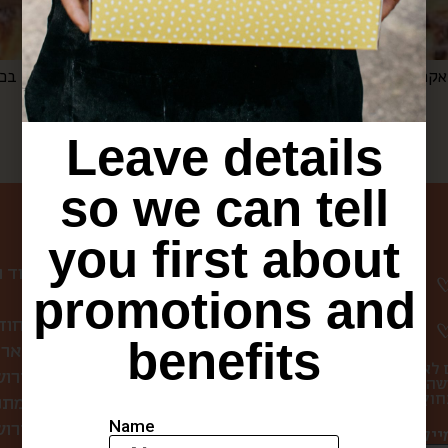
Leave details
so we can tell
ניווט באתר
you first about
עמוד 
promotions and
קופסת הפתעה חוד
benefits
לחברות ולארג
 לא
סיורי אוכל בירו
שהו
מתכ
Name
מה אוכלים בירושלים?