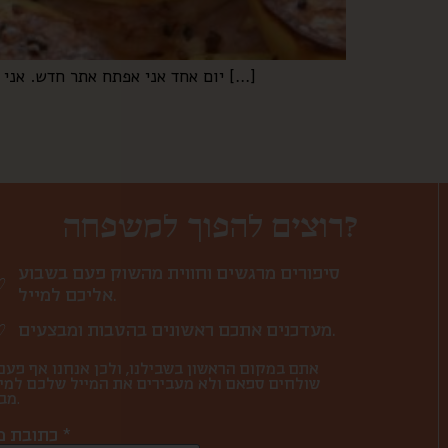
יום אחד אני אפתח אתר חדש. אני אקרא לו “עוף, תפו”א, מלח, פלפל. ובצל” חמישה מרכיבים שיש בכל בית, ואפשר ליצור איתם עולמות. חמישה מרכיבים […]
רוצים להפוך למשפחה?
סיפורים מרגשים וחווית מהשוק פעם בשבוע
אליכם למייל.
מעדכנים אתכם ראשונים בהטבות ומבצעים.
אתם במקום הראשון בשבילנו, ולכן אנחנו אף פעם
שולחים ספאם ולא מעבירים את המייל שלכם למי
מבחוץ.
כתובת מייל *