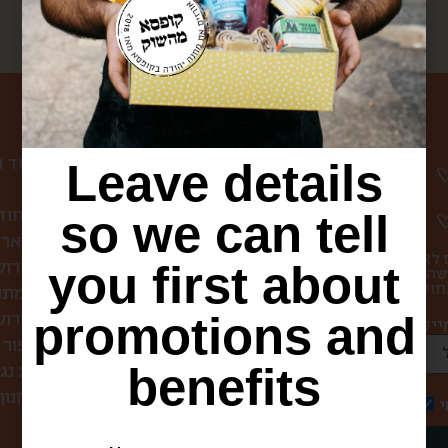
ניווט באתר
Leave details
עמוד 
so we can tell
קופסת הפתעה חוד
לחברות ולארג
 לא
you first about
סיורי אוכל בירו
שהו
מתכ
promotions and
מה אוכלים בירושלים?
הסיפור 
benefits
הצהרת נג
תקנון
י